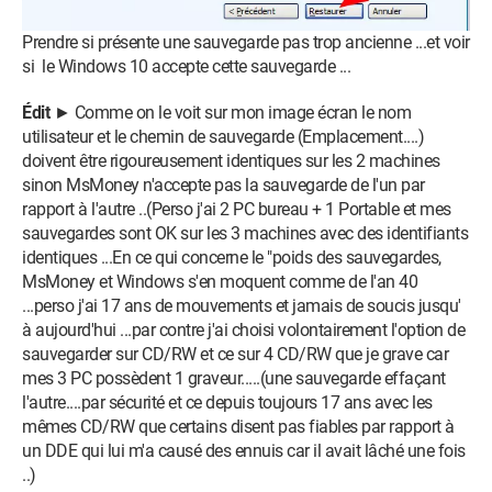
Prendre si présente une sauvegarde pas trop ancienne ...et voir
si le Windows 10 accepte cette sauvegarde ...
Édit
► Comme on le voit sur mon image écran le nom
utilisateur et le chemin de sauvegarde (Emplacement....)
doivent être rigoureusement identiques sur les 2 machines
sinon MsMoney n'accepte pas la sauvegarde de l'un par
rapport à l'autre ..(Perso j'ai 2 PC bureau + 1 Portable et mes
sauvegardes sont OK sur les 3 machines avec des identifiants
identiques ...En ce qui concerne le "poids des sauvegardes,
MsMoney et Windows s'en moquent comme de l'an 40
...perso j'ai 17 ans de mouvements et jamais de soucis jusqu'
à aujourd'hui ...par contre j'ai choisi volontairement l'option de
sauvegarder sur CD/RW et ce sur 4 CD/RW que je grave car
mes 3 PC possèdent 1 graveur.....(une sauvegarde effaçant
l'autre....par sécurité et ce depuis toujours 17 ans avec les
mêmes CD/RW que certains disent pas fiables par rapport à
un DDE qui lui m'a causé des ennuis car il avait lâché une fois
..)