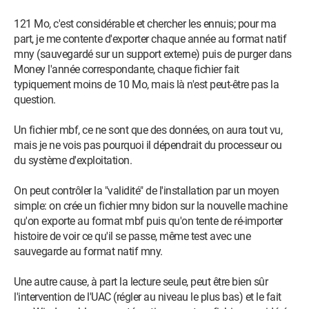
transposable sur Windows 10 Pro (sur puce M1) ?
121 Mo, c'est considérable et chercher les ennuis; pour ma
L'installation de Windows 10 en ARM est à mes yeux
part, je me contente d'exporter chaque année au format natif
l'indispensable pour faire fonctionner Money qui je le confirme
mny (sauvegardé sur un support externe) puis de purger dans
est installé sans problème à partir du fichier .exe diffusé
Money l'année correspondante, chaque fichier fait
gratuitement par Microsoft. C'est la sauvegarde qui ne semble
typiquement moins de 10 Mo, mais là n'est peut-être pas la
pas fonctionnelle...
question.
Je suis dépité et espère sincèrement pouvoir trouver parmi
Un fichier mbf, ce ne sont que des données, on aura tout vu,
vous l'aide qui me permettra d'utiliser ma dernière Sauvegarde
mais je ne vois pas pourquoi il dépendrait du processeur ou
(121 MB)
du système d'exploitation.
On peut contrôler la "validité" de l'installation par un moyen
simple: on crée un fichier mny bidon sur la nouvelle machine
qu'on exporte au format mbf puis qu'on tente de ré-importer
histoire de voir ce qu'il se passe, même test avec une
sauvegarde au format natif mny.
Une autre cause, à part la lecture seule, peut être bien sûr
l'intervention de l'UAC (régler au niveau le plus bas) et le fait