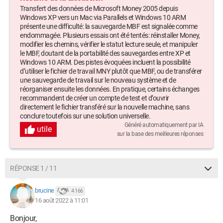
l'ouvrir car il s'agit probablement d'un fichier en lecture seule
Transfert des données de Microsoft Money 2005 depuis
ou vous ne disposez pas de l'autorisation de de modifier ou
Windows XP vers un Mac via Parallels et Windows 10 ARM
présente une difficulté: la sauvegarde MBF est signalée comme
encore votre lecteur est protégé en écriture. Si vous avez
endommagée. Plusieurs essais ont été tentés: réinstaller Money,
sélectionné le fichier correct et qu'il est impossible d'y accéder,
modifier les chemins, vérifier le statut lecture seule, et manipuler
vous devez cliquer sur OK et ouvrir votre fichier de sauvegarde
le MBF, doutant de la portabilité des sauvegardes entre XP et
le plus récent. Si le fichier est en cours d'utilisation par par une
Windows 10 ARM. Des pistes évoquées incluent la possibilité
autre application, fermez le dans cette application puis cliquez
d’utiliser le fichier de travail MNY plutôt que MBF, ou de transférer
une sauvegarde de travail sur le nouveau système et de
sur OK pour réessayer".
réorganiser ensuite les données. En pratique, certains échanges
recommandent de créer un compte de test et d’ouvrir
Depuis cinq jours j'ai toit tenté ce que je trouvé sur les forums
directement le fichier transféré sur la nouvelle machine, sans
(renommer le fichier, valider qu'il ne soit pas en lecture seule,
conclure toutefois sur une solution universelle.
mettre le fichier dans un chemin d'accès le plus court possible,
Généré automatiquement par IA
utile
sur la base des meilleures réponses
réinstaller Money etc. etc.). Rien n'y fait ! Echec échec échec...
J'ai l'impression de vivre en suspens mes dernières heures
avec ce logiciel de suivi que l'on me reconnait d'utiliser
RÉPONSE 1 / 11
parfaitement pour le suivi de mes comptes d'actifs, passifs,
bancaires etc. 20 ans de suivi effacés comme cela ?
brucine
4 166
16 août 2022 à 11:01
Pensez-vous que parce que mon fichier Money actuel est
Bonjour,
établi sur Windows XP (sur puce Intel), il n'est pas