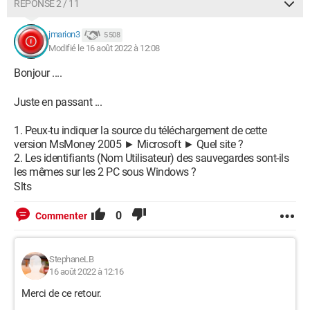
RÉPONSE 2 / 11
jmarion3
5 508
Modifié le 16 août 2022 à 12:08
Bonjour ....
Juste en passant ...
Peux-tu indiquer la source du téléchargement de cette
version MsMoney 2005 ► Microsoft ► Quel site ?
Les identifiants (Nom Utilisateur) des sauvegardes sont-ils
les mêmes sur les 2 PC sous Windows ?
Slts
0
Commenter
StephaneLB
16 août 2022 à 12:16
Merci de ce retour.