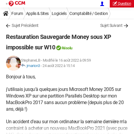
Question
Forum
Applis & Sites
Logiciels
Comptabilité / Gestion
Sujet Précédent
Sujet Suivant
Restauration Sauvegarde Money sous XP
impossible sur W10
Résolu
StephaneLB
-
Modifié le 16 août 2022 à 09:59
jmarion3
-
24 août 2022 à 15:14
Bonjour à tous,
j'utilisais jusqu'à quelques jours Microsoft Money 2005 sur
Windows XP sur une partition Parallels Desktop sur mon
MacBookPro 2017 sans aucun problème (depuis plus de 20
ans, déjà !)
Un accident d'eau sur mon ordinateur la semaine dernière m'a
contraint à acheter un nouveau MacBookPro 2021 (avec puce