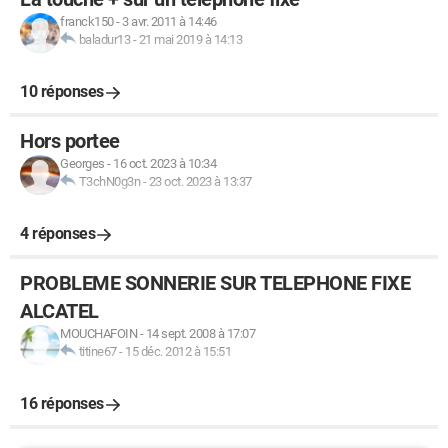
franck150
-
3 avr. 2011 à 14:46
baladur13
-
21 mai 2019 à 14:13
10 réponses
Hors portee
Georges
-
16 oct. 2023 à 10:34
T3chN0g3n
-
23 oct. 2023 à 13:37
4 réponses
PROBLEME SONNERIE SUR TELEPHONE FIXE
ALCATEL
MOUCHAFOIN
-
14 sept. 2008 à 17:07
titine67
-
15 déc. 2012 à 15:51
16 réponses