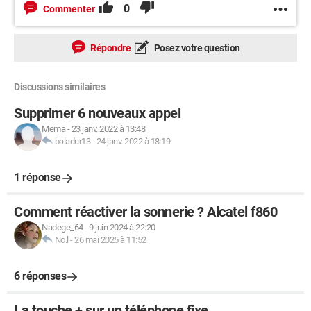
0
Commenter
Répondre
Posez votre question
Discussions similaires
Supprimer 6 nouveaux appel
Mema
-
23 janv. 2022 à 13:48
baladur13
-
24 janv. 2022 à 18:19
1 réponse
Comment réactiver la sonnerie ? Alcatel f860
Nadege_64
-
9 juin 2024 à 22:20
No.l
-
26 mai 2025 à 11:52
6 réponses
La touche + sur un téléphone fixe