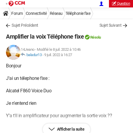
Question
Forum
Connectivité
Réseau
Téléphonie fixe
Sujet Précédent
Sujet Suivant
Amplifier la voix Téléphone fixe
Résolu
14Jeano
-
Modifié le 8 juil. 2022 à 10:46
baladur13
-
9 juil. 2022 à 16:27
Bonjour
J'ai un télephone fixe :
Alcatel F860 Voice Duo
Je n'entend rien
Y'a t'il in amplificateur pour augmenter la sortie voix ??
Cordialement
Afficher la suite