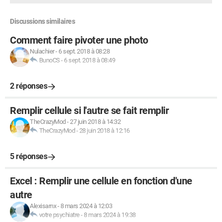
Discussions similaires
Comment faire pivoter une photo
Nulachier
-
6 sept. 2018 à 08:28
BunoCS
-
6 sept. 2018 à 08:49
2 réponses
Remplir cellule si l'autre se fait remplir
TheCrazyMod
-
27 juin 2018 à 14:32
TheCrazyMod
-
28 juin 2018 à 12:16
5 réponses
Excel : Remplir une cellule en fonction d'une
autre
Alexisarnx
-
8 mars 2024 à 12:03
votre psychiatre
-
8 mars 2024 à 19:38