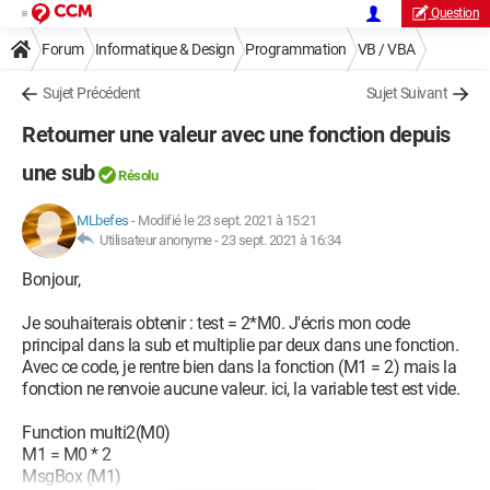
Question
Forum
Informatique & Design
Programmation
VB / VBA
Sujet Précédent
Sujet Suivant
Retourner une valeur avec une fonction depuis
une sub
Résolu
MLbefes
-
Modifié le 23 sept. 2021 à 15:21
Utilisateur anonyme -
23 sept. 2021 à 16:34
Bonjour,
Je souhaiterais obtenir : test = 2*M0. J'écris mon code
principal dans la sub et multiplie par deux dans une fonction.
Avec ce code, je rentre bien dans la fonction (M1 = 2) mais la
fonction ne renvoie aucune valeur. ici, la variable test est vide.
Function multi2(M0)
M1 = M0 * 2
MsgBox (M1)