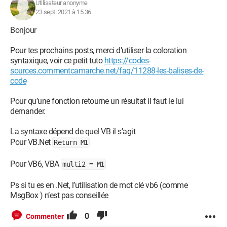
Utilisateur anonyme
23 sept. 2021 à 15:36
Bonjour
Pour tes prochains posts, merci d’utiliser la coloration
syntaxique, voir ce petit tuto
https://codes-
sources.commentcamarche.net/faq/11288-les-balises-de-
code
Pour qu’une fonction retourne un résultat il faut le lui
demander.
La syntaxe dépend de quel VB il s’agit
Pour VB.Net
Return M1
Pour VB6, VBA
multi2 = M1
Ps si tu es en .Net, l’utilisation de mot clé vb6 (comme
MsgBox ) n’est pas conseillée
0
Commenter