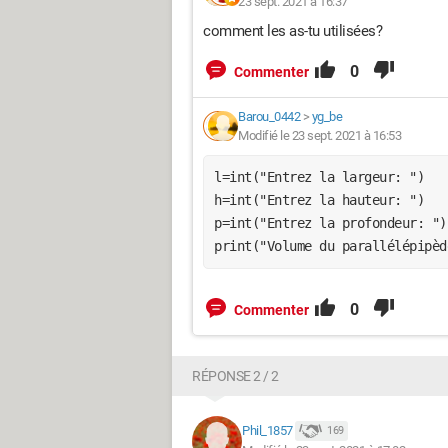
23 sept. 2021 à 16:37
comment les as-tu utilisées?
0
Commenter
Barou_0442
>
yg_be
Modifié le 23 sept. 2021 à 16:53
l=int("Entrez la largeur: ")

h=int("Entrez la hauteur: ")

p=int("Entrez la profondeur: ")

print("Volume du parallélépipèd
0
Commenter
RÉPONSE 2 / 2
Phil_1857
169