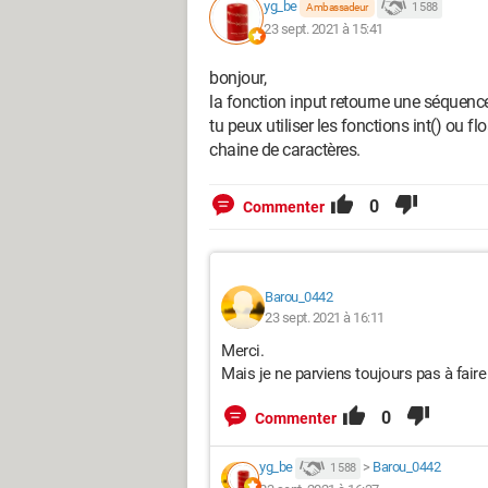
yg_be
1 588
Ambassadeur
23 sept. 2021 à 15:41
bonjour,
la fonction input retourne une séquence
tu peux utiliser les fonctions int() ou fl
chaine de caractères.
0
Commenter
Barou_0442
23 sept. 2021 à 16:11
Merci.
Mais je ne parviens toujours pas à fai
0
Commenter
yg_be
>
Barou_0442
1 588