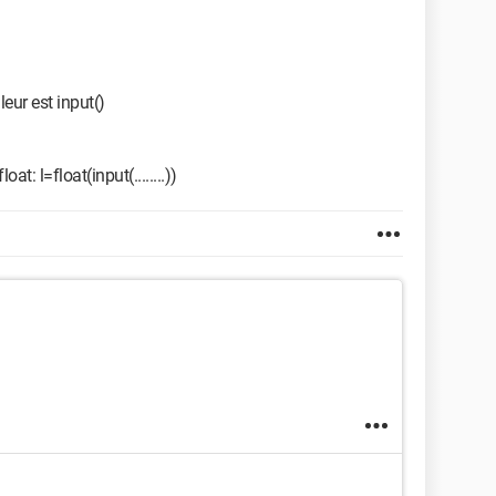
eur est input()
oat: l=float(input(........))