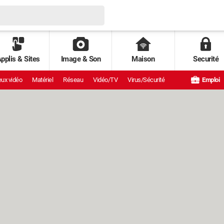
pplis & Sites
Image & Son
Maison
Securité
ux vidéo
Matériel
Réseau
Vidéo/TV
Virus/Sécurité
Emploi