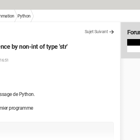
mmation
Python
Foru
Sujet Suivant
ce by non-int of type 'str'
 16:51
issage de Python.
emier programme