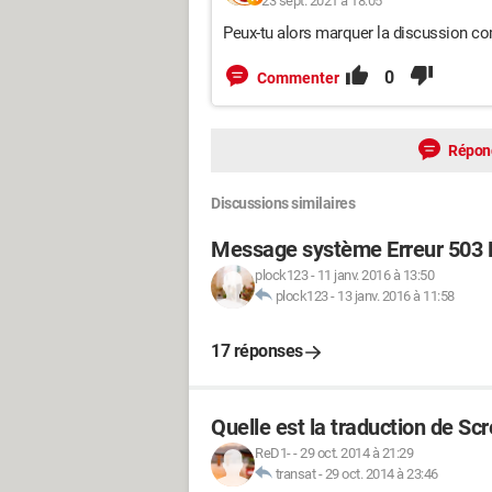
23 sept. 2021 à 18:05
Peux-tu alors marquer la discussion c
0
Commenter
Répon
Discussions similaires
Message système Erreur 503
plock123
-
11 janv. 2016 à 13:50
plock123
-
13 janv. 2016 à 11:58
17 réponses
Quelle est la traduction de Sc
ReD1-
-
29 oct. 2014 à 21:29
transat
-
29 oct. 2014 à 23:46