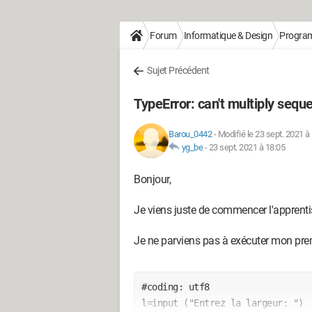
Forum
Informatique & Design
Progra
Sujet Précédent
TypeError: can't multiply sequen
Barou_0442
-
Modifié le 23 sept. 2021 à
yg_be
-
23 sept. 2021 à 18:05
Bonjour,
Je viens juste de commencer l'apprent
Je ne parviens pas à exécuter mon pr
#coding: utf8

l=input ("Entrez la largeur: ")
