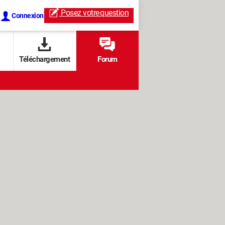
Posez votre
question
Connexion
Téléchargement
Forum