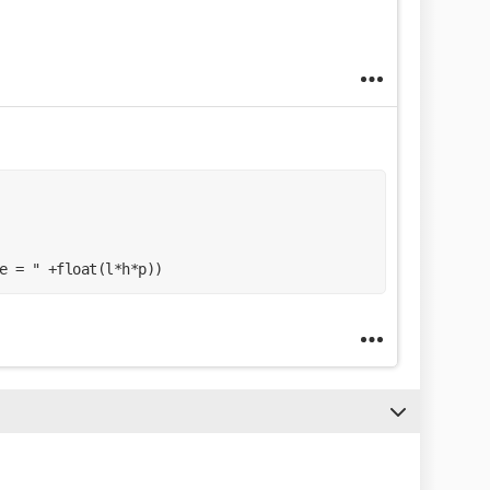
e = " +float(l*h*p))