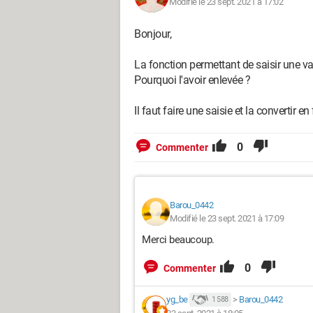
Modifié le 23 sept. 2021 à 17:02
Bonjour,
La fonction permettant de saisir une val
Pourquoi l'avoir enlevée ?
Il faut faire une saisie et la convertir en fl
0
Commenter
Barou_0442
Modifié le 23 sept. 2021 à 17:09
Merci beaucoup.
0
Commenter
yg_be
>
Barou_0442
1 588