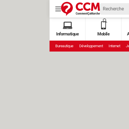
Informatique
Mobile
A
Bureautique
Développement
Internet
Je