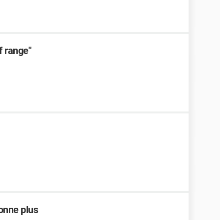
f range"
onne plus