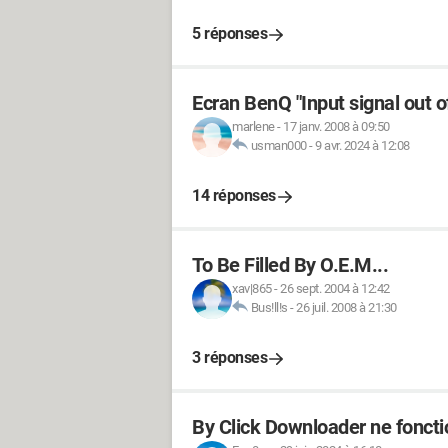
5 réponses
Ecran BenQ "Input signal out o
marlene
-
17 janv. 2008 à 09:50
usman000
-
9 avr. 2024 à 12:08
14 réponses
To Be Filled By O.E.M...
xav|865
-
26 sept. 2004 à 12:42
Bus!ll!s
-
26 juil. 2008 à 21:30
3 réponses
By Click Downloader ne foncti