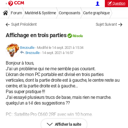
Question
Forum
Matériel & Système
Composants
Carte graphique
Sujet Précédent
Sujet Suivant
Affichage en trois parties
Résolu
Brezouille
-
Modifié le 14 sept. 2021 à 15:34
Brezouille
-
14 sept. 2021 à 16:57
Bonjour à tous,
J'ai un problème qui ne me semble pas courant.
L'écran de mon PC portable est divisé en trois parties
verticales, dont la partie droite est à gauche, le centre reste au
centre, et la partie droite est à gauche...
Pas super pratique !!!
J'ai essayé plusieurs trucs de base, mais rien ne marche.
quelqu'un a t-il des suggestions ??
PC : Satellite Pro C660 2RF avec win 10 home.
Afficher la suite
Merci d'avance,