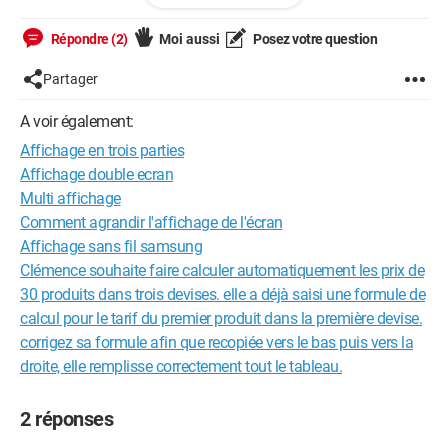
Nanard.
Répondre (2)
Moi aussi
Posez votre question
Partager
A voir également:
Affichage en trois parties
Affichage double ecran
Multi affichage
Comment agrandir l'affichage de l'écran
Affichage sans fil samsung
Clémence souhaite faire calculer automatiquement les prix de
30 produits dans trois devises. elle a déjà saisi une formule de
calcul pour le tarif du premier produit dans la première devise.
corrigez sa formule afin que recopiée vers le bas puis vers la
droite, elle remplisse correctement tout le tableau.
2 réponses