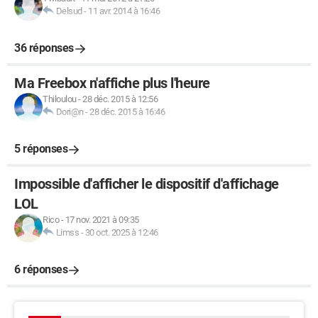
Delsud
-
11 avr. 2014 à 16:46
36 réponses
Ma Freebox n'affiche plus l'heure
Thiloulou
-
28 déc. 2015 à 12:56
Dori@n
-
28 déc. 2015 à 16:46
5 réponses
Impossible d'afficher le dispositif d'affichage
LOL
Rico
-
17 nov. 2021 à 09:35
Limss
-
30 oct. 2025 à 12:46
6 réponses