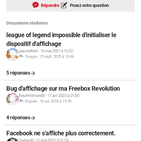
Répondre
Posez votre question
Discussions similaires
league of legend impossible d'initialiser le
dispositif d'affichage
pascontent
-
16 mai 2021 à 12:32
Tsagax
-
15 sept. 2025 à 18:44
5 réponses
Bug d'affichage sur ma Freebox Revolution
BourrinOman83
-
17 avr. 2023 à 21:00
brupala
-
18 avr. 2023 à 10:39
4 réponses
Facebook ne s'affiche plus correctement.
Twibault
-
11 mai 2012 à 21:20