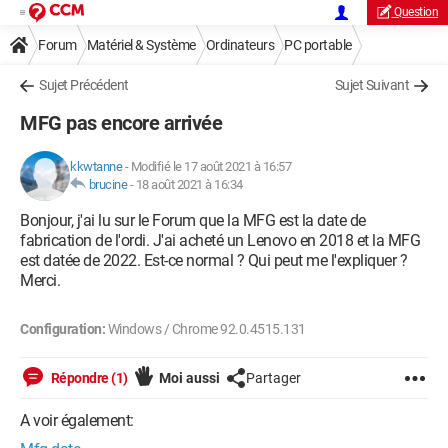
Question
Forum
Matériel & Système
Ordinateurs
PC portable
Sujet Précédent
Sujet Suivant
MFG pas encore arrivée
kkwtanne
-
Modifié le 17 août 2021 à 16:57
brucine
-
18 août 2021 à 16:34
Bonjour, j'ai lu sur le Forum que la MFG est la date de
fabrication de l'ordi. J'ai acheté un Lenovo en 2018 et la MFG
est datée de 2022. Est-ce normal ? Qui peut me l'expliquer ?
Merci.
Configuration:
Windows / Chrome 92.0.4515.131
Répondre (1)
Moi aussi
Partager
A voir également: