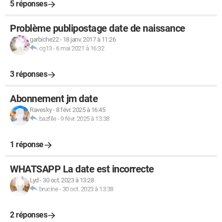
5 réponses
Problème publipostage date de naissance
garbiche22
-
18 janv. 2017 à 11:26
cg13
-
6 mai 2021 à 16:32
3 réponses
Abonnement jm date
Ravesky
-
8 févr. 2025 à 16:45
bazfile
-
9 févr. 2025 à 13:38
1 réponse
WHATSAPP La date est incorrecte
Lyd
-
30 oct. 2023 à 13:28
brucine
-
30 oct. 2023 à 13:38
2 réponses