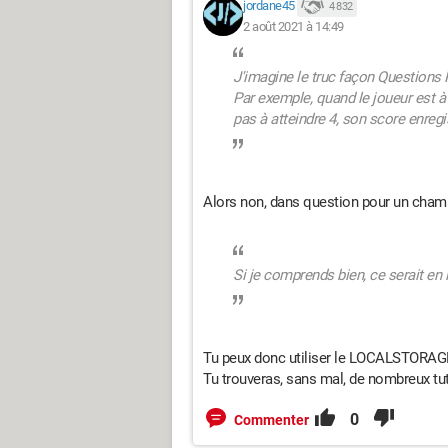
jordane45
4 832
2 août 2021 à 14:49
J'imagine le truc façon Questions
Par exemple, quand le joueur est à 
pas à atteindre 4, son score enregis
Alors non, dans question pour un champi
Si je comprends bien, ce serait en 
Tu peux donc utiliser le LOCALSTORAGE
Tu trouveras, sans mal, de nombreux tuto
0
Commenter