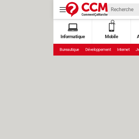
Informatique
Mobile
A
Bureautique
Développement
Internet
Je