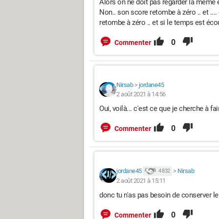
Alors on ne doit pas regarder la même é
Non.. son score retombe à zéro .. et .... c'
retombe à zéro .. et si le temps est éco
0
Commenter
Nirsab
>
jordane45
2 août 2021 à 14:56
Oui, voilà... c'est ce que je cherche à fair
0
Commenter
jordane45
>
Nirsab
4 832
2 août 2021 à 15:11
donc tu n'as pas besoin de conserver le 
0
Commenter