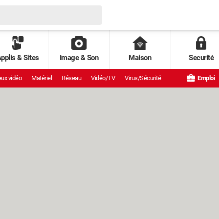
pplis & Sites
Image & Son
Maison
Securité
ux vidéo
Matériel
Réseau
Vidéo/TV
Virus/Sécurité
Emploi