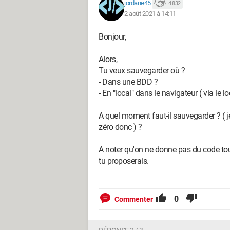
jordane45
4 832
2 août 2021 à 14:11
SVP, merci
Bonjour,
Nirsab
Alors,
Tu veux sauvegarder où ?
- Dans une BDD ?
- En "local" dans le navigateur ( via le 
A quel moment faut-il sauvegarder ? ( j
zéro donc ) ?
A noter qu'on ne donne pas du code tout cu
tu proposerais.
0
Commenter