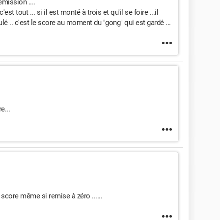
mission ....
est tout ... si il est monté à trois et qu'il se foire ...il
ulé .. c'est le score au moment du "gong" qui est gardé ...
e...
score même si remise à zéro ......