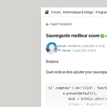
Forum
Informatique & Design
Progra
Sujet Précédent
Sauvegarde meilleur score
R
Nirsab
-
Modifié le 2 août 2021 à 13:32
Nirsab
-
2 août 2021 à 18:21
Bonjour,
Quel code je dois ajouter pour sauvegard
$('.compteur').on('click', functi
        e.preventDefault();

           $val = $(this).attr('value').split('|');

           $champ = '#compteur' + $val[0];
