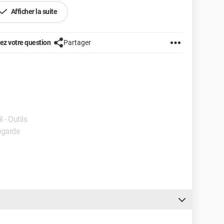
Afficher la suite
z votre question
Partager
l - Outils
egarde