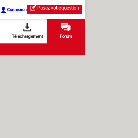
Posez votre
question
Connexion
Téléchargement
Forum