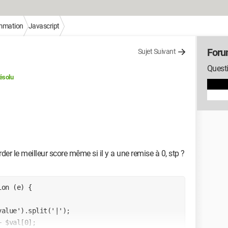
mmation
Javascript
Foru
Sujet Suivant
Questi
ésolu
er le meilleur score même si il y a une remise à 0, stp ?
on (e) {
