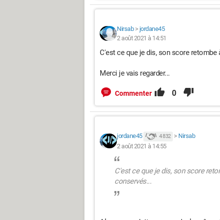
Nirsab
>
jordane45
2 août 2021 à 14:51
C'est ce que je dis, son score retombe 
Merci je vais regarder...
0
Commenter
jordane45
>
Nirsab
4 832
2 août 2021 à 14:55
C'est ce que je dis, son score ret
conservés...