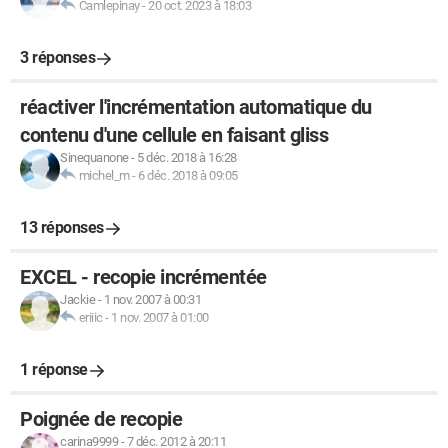
Camlepinay
-
20 oct. 2023 à 18:03
3 réponses
réactiver l'incrémentation automatique du
contenu d'une cellule en faisant gliss
Sinequanone
-
5 déc. 2018 à 16:28
michel_m
-
6 déc. 2018 à 09:05
13 réponses
EXCEL - recopie incrémentée
Jackie
-
1 nov. 2007 à 00:31
eriiic
-
1 nov. 2007 à 01:00
1 réponse
Poignée de recopie
carina9999
-
7 déc. 2012 à 20:11