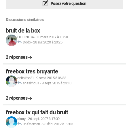
Posez votre question
Discussions similaires
bruit de la box
HELENE34
-
11 mars 2017 à 13:20
Dodo
-
28 avr. 2020 à 20:25
2 réponses
freebox tres bruyante
enitsirhc31
-
9 sept. 2015 à 06:33
enitsirhc31
-
9 sept. 2015 à 23:10
2 réponses
freebox tv qui fait du bruit
skary
-
26 sept. 2007 à 17:39
un freeman
-
28 déc. 2012 à 19:03