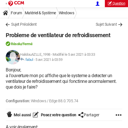
Question
Forum
Matériel & Système
Windows
Sujet Précédent
Sujet Suivant
Probleme de ventilateur de refroidissement
Résolu/Fermé
HalidouAZLLE_1998
-
Modifié le 5 avr. 2021 à 03:33
fabul
-
5 avr. 2021 à 03:59
Bonjour,
a l'ouverture mon pc affiche que le systeme a detecter un
ventilateur de refroidissement qui fonctinne anormalement.
que dois je faire?
Configuration:
Windows / Edge 88.0.705.74
Moi aussi
Posez votre question
Partager
A voir également: