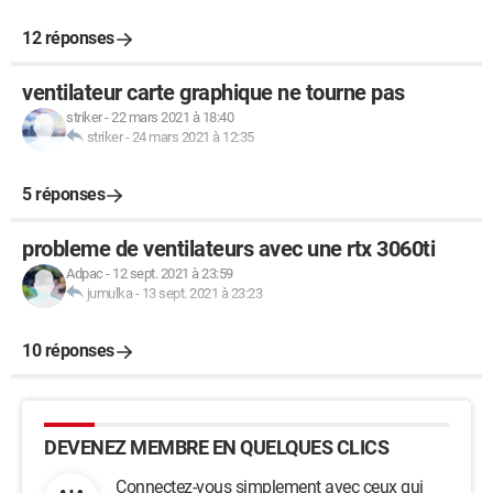
12 réponses
ventilateur carte graphique ne tourne pas
striker
-
22 mars 2021 à 18:40
striker
-
24 mars 2021 à 12:35
5 réponses
probleme de ventilateurs avec une rtx 3060ti
Adpac
-
12 sept. 2021 à 23:59
jumulka
-
13 sept. 2021 à 23:23
10 réponses
DEVENEZ MEMBRE EN QUELQUES CLICS
Connectez-vous simplement avec ceux qui