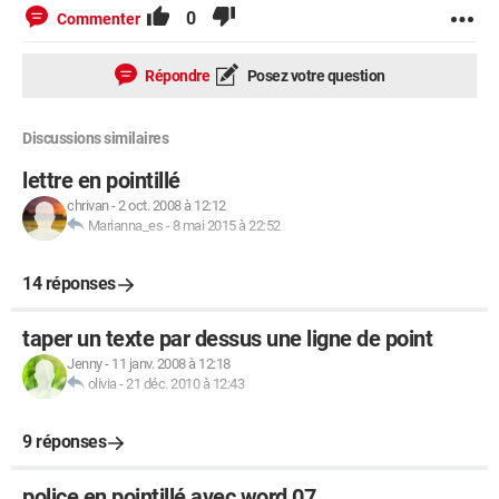
0
Commenter
Répondre
Posez votre question
Discussions similaires
lettre en pointillé
chrivan
-
2 oct. 2008 à 12:12
Marianna_es
-
8 mai 2015 à 22:52
14 réponses
taper un texte par dessus une ligne de point
Jenny
-
11 janv. 2008 à 12:18
olivia
-
21 déc. 2010 à 12:43
9 réponses
police en pointillé avec word 07