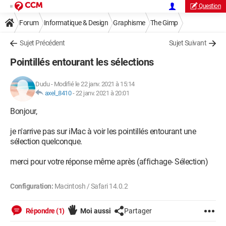
Question
Forum
Informatique & Design
Graphisme
The Gimp
Sujet Précédent
Sujet Suivant
Pointillés entourant les sélections
Dudu
-
Modifié le 22 janv. 2021 à 15:14
axel_8410
-
22 janv. 2021 à 20:01
Bonjour,
je n'arrive pas sur iMac à voir les pointillés entourant une
sélection quelconque.
merci pour votre réponse même après (affichage- Sélection)
Configuration:
Macintosh / Safari 14.0.2
Répondre (1)
Moi aussi
Partager