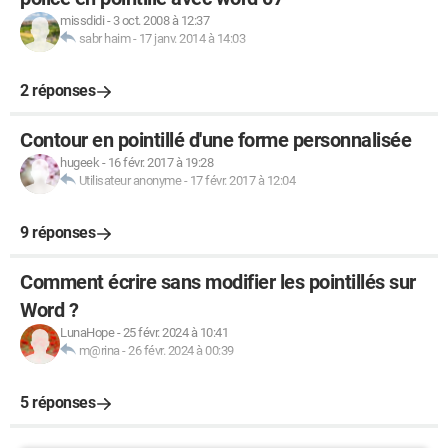
missdidi
-
3 oct. 2008 à 12:37
sabr haim
-
17 janv. 2014 à 14:03
2 réponses
Contour en pointillé d'une forme personnalisée
hugeek
-
16 févr. 2017 à 19:28
Utilisateur anonyme
-
17 févr. 2017 à 12:04
9 réponses
Comment écrire sans modifier les pointillés sur
Word ?
LunaHope
-
25 févr. 2024 à 10:41
m@rina
-
26 févr. 2024 à 00:39
5 réponses