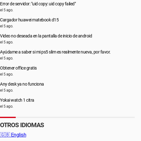
Error de servidor: "uid copy: uid copy failed"
el 5 ago.
Cargador huawei matebook d15
el 5 ago.
Video no deseada en la pantalla de inicio de android
el 5 ago.
Ayúdame a saber si mi ps5 slim es realmente nueva, por favor.
el 5 ago.
Obtener office gratis
el 5 ago.
Any desk ya no funciona
el 5 ago.
Yokai watch 1 citra
el 5 ago.
OTROS IDIOMAS
🇬🇧
English