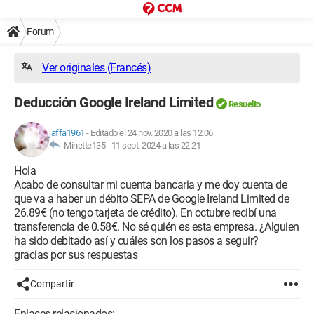
Forum
Ver originales (Francés)
Deducción Google Ireland Limited
Resuelto
jaffa1961
-
Editado el 24 nov. 2020 a las 12:06
Minette135 -
11 sept. 2024 a las 22:21
Hola
Acabo de consultar mi cuenta bancaria y me doy cuenta de
que va a haber un débito SEPA de Google Ireland Limited de
26.89€ (no tengo tarjeta de crédito). En octubre recibí una
transferencia de 0.58€. No sé quién es esta empresa. ¿Alguien
ha sido debitado así y cuáles son los pasos a seguir?
gracias por sus respuestas
Compartir
Enlaces relacionados: