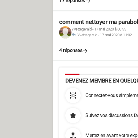
17 réponses
comment nettoyer ma parabole
Yvettegerald
-
17 mai 2020 à 08:53
Yvettegerald
-
17 mai 2020 à 11:02
4 réponses
DEVENEZ MEMBRE EN QUELQU
Connectez-vous simplemen
Suivez vos discussions fa
Mettez en avant votre exp