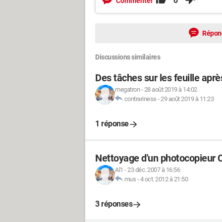
0
Commenter
Répon
Discussions similaires
Des tâches sur les feuille ap
megatron
-
28 août 2019 à 14:02
contrariness
-
29 août 2019 à 11:23
1 réponse
Nettoyage d'un photocopieur
Al1
-
23 déc. 2007 à 16:56
mus
-
4 oct. 2012 à 21:50
3 réponses