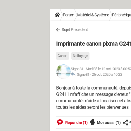
Forum
Matériel & Système
Périphériq
Sujet Précédent
Imprimante canon pixma G24
Canon
Nettoyage
Signe81
-
Modifié le 12 oct. 2020 à 00:5
Signe81 -
26 oct. 2020 à 10:22
Bonjour à toute la communauté. depu
G2411 m'affiche un message d'erreur "a
communauté m'aide à localiser cet absorbe
toutes les aides seront les bienvenues. M
Répondre (1)
Moi aussi
(1)
P