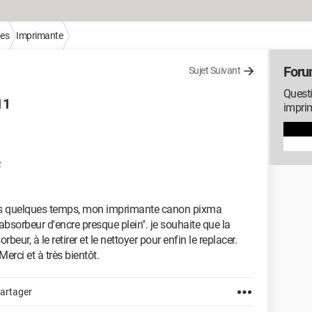
ues
Imprimante
Foru
Sujet Suivant
Questi
11
impri
2
is quelques temps, mon imprimante canon pixma
bsorbeur d'encre presque plein". je souhaite que la
ur, à le retirer et le nettoyer pour enfin le replacer.
erci et à très bientôt.
artager