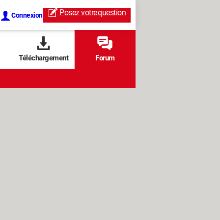
Posez votre
question
Connexion
Téléchargement
Forum