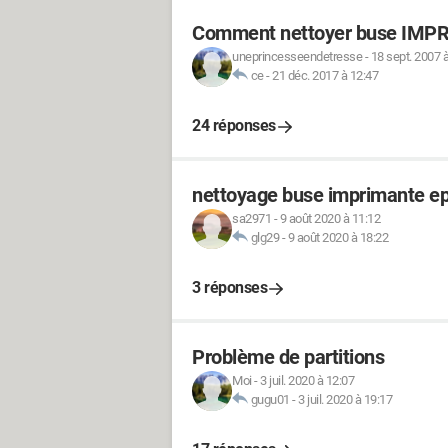
Comment nettoyer buse IM
uneprincesseendetresse
-
18 sept. 2007 
ce
-
21 déc. 2017 à 12:47
24 réponses
nettoyage buse imprimante e
sa2971
-
9 août 2020 à 11:12
glg29
-
9 août 2020 à 18:22
3 réponses
Problème de partitions
Moi
-
3 juil. 2020 à 12:07
gugu01
-
3 juil. 2020 à 19:17