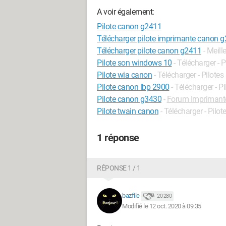
A voir également:
Pilote canon g2411
Télécharger pilote imprimante canon 
Télécharger pilote canon g2411
- Meil
Pilote son windows 10
- Télécharger - P
Pilote wia canon
- Télécharger - Pilotes
Pilote canon lbp 2900
- Télécharger - P
Pilote canon g3430
-
Forum Imprimant
Pilote twain canon
- Télécharger - Pilot
1 réponse
RÉPONSE 1 / 1
bazfile
20 280
Modifié le 12 oct. 2020 à 09:35