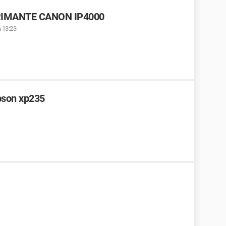
PRIMANTE CANON IP4000
à 13:23
pson xp235