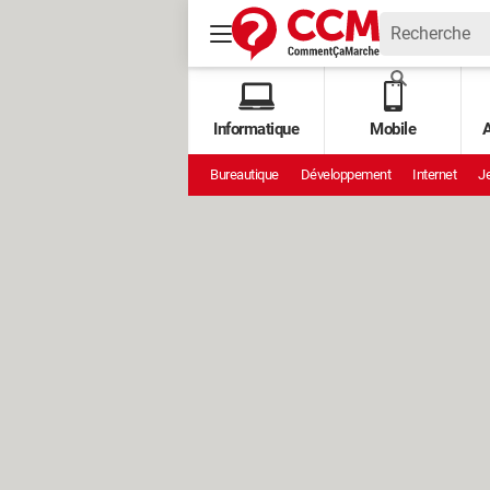
Informatique
Mobile
A
Bureautique
Développement
Internet
Je