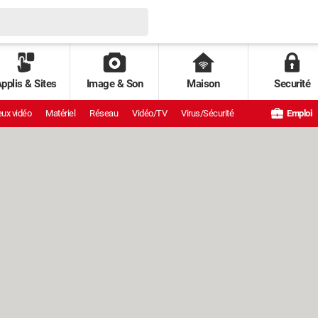
pplis & Sites
Image & Son
Maison
Securité
ux vidéo
Matériel
Réseau
Vidéo/TV
Virus/Sécurité
Emploi