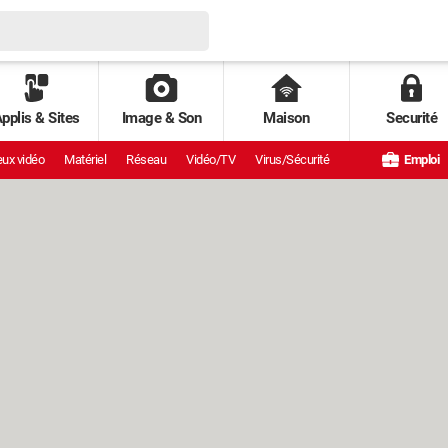
pplis & Sites
Image & Son
Maison
Securité
ux vidéo
Matériel
Réseau
Vidéo/TV
Virus/Sécurité
Emploi