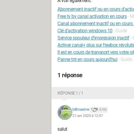
A voir également:
Abonnement inactif ou en cours d'activ
Free tv by canal activation en cours
- M
Canal abonnement inactif ou en cours 
Clé d'activation windows 10
- Guide
Service spouleur d'impression inactif
-
Activer canal+ plus sur freebox révolut
Il est en cours de transport vers votre si
Panne tnt en cours aujourd'hui
- Guide
1 réponse
RÉPONSE 1 / 1
billmaxime
6 152
21 avr. 2020 à 12:57
salut