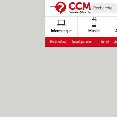
Informatique
Mobile
A
Bureautique
Développement
Internet
Je