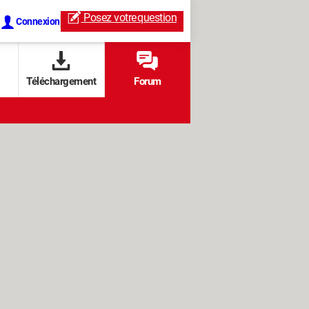
Posez votre
question
Connexion
Téléchargement
Forum