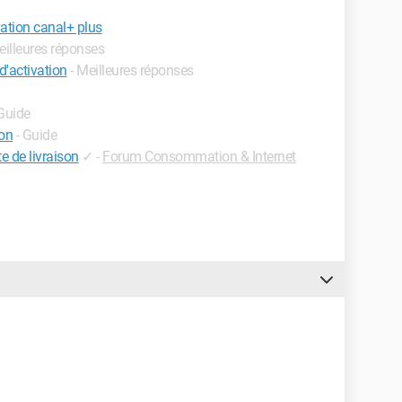
ation canal+ plus
eilleures réponses
d'activation
- Meilleures réponses
 Guide
ion
- Guide
te de livraison
✓
-
Forum Consommation & Internet