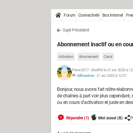
Forum
Connectivité
Box Internet
Fre
Sujet Précédent
Abonnement inactif ou en cours
Activation
Abonnement
Canal
Peron2017
-
Modifié le 21 avr. 2020 à 12
billmaxime
-
21 avr. 2020 à 12:57
Bonjour, nous avons fait nôtre réabon
de chaînes á part voir plus cependant, 
ou en cours d'activation et juste en des
Répondre (1)
Moi aussi
(8)
P