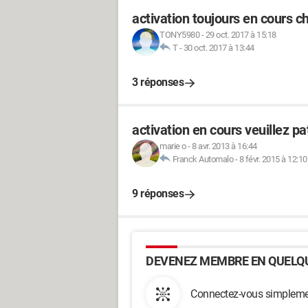
activation toujours en cours c
TONY5980
-
29 oct. 2017 à 15:18
T
-
30 oct. 2017 à 13:44
3 réponses
activation en cours veuillez pa
marie o
-
8 avr. 2013 à 16:44
Franck Automalo
-
8 févr. 2015 à 12:10
9 réponses
DEVENEZ MEMBRE EN QUELQU
Connectez-vous simplemen