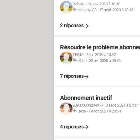
Debbie
-
10 janv. 2020 à 18:30
kakenye83
-
17 sept. 2020 à 18:15
2 réponses
Résoudre le problème abonnem
TNAM
-
7 juin 2019 à 10:32
Xileh
-
22 avr. 2020 à 05:36
7 réponses
Abonnement inactif
23900333420407
-
10 sept. 2021 à 21:47
zeze
-
19 oct. 2021 à 20:54
4 réponses