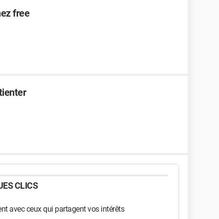
hez free
tienter
ES CLICS
t avec ceux qui partagent vos intérêts