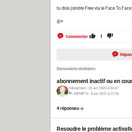
tu dois joindre Free via le Face To Face 
@+
1
Commenter
Répon
Discussions similaires
abonnement inactif ou en cours
mikeamaro
-
26 avr. 2020 à 00:47
MPMP10
-
8 avr. 2021 à 22:35
4 réponses
Resoudre le problème activati