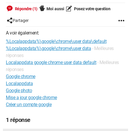
Répondre (1)
Moi aussi
Posez votre question
Partager
A voir également:
%Localappdata%\google\chrome\user data\default
%Localappdata%\google\chrome\user data
- Meilleures
réponses
Localappdata google chrome user data default
- Meilleures
réponses
Google chrome
Localappdata
Google photo
Mise a jour google chrome
Créer un compte google
1 réponse