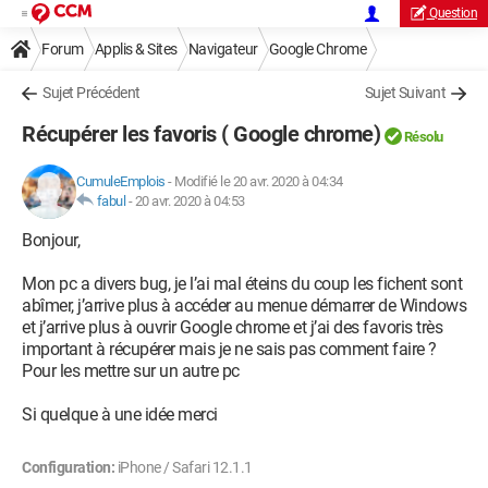
Question
Forum
Applis & Sites
Navigateur
Google Chrome
Sujet Précédent
Sujet Suivant
Récupérer les favoris ( Google chrome)
Résolu
CumuleEmplois
-
Modifié le 20 avr. 2020 à 04:34
fabul
-
20 avr. 2020 à 04:53
Bonjour,
Mon pc a divers bug, je l’ai mal éteins du coup les fichent sont
abîmer, j’arrive plus à accéder au menue démarrer de Windows
et j’arrive plus à ouvrir Google chrome et j’ai des favoris très
important à récupérer mais je ne sais pas comment faire ?
Pour les mettre sur un autre pc
Si quelque à une idée merci
Configuration:
iPhone / Safari 12.1.1