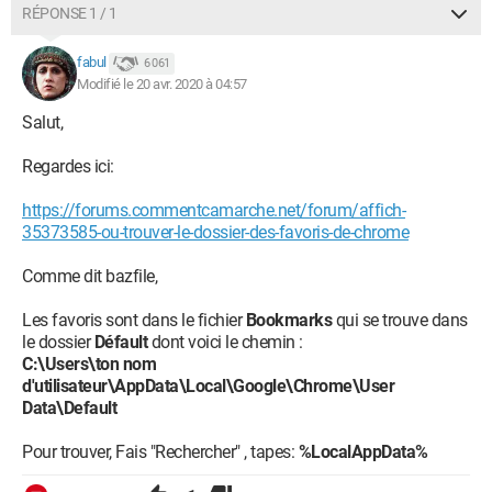
RÉPONSE 1 / 1
fabul
6 061
Modifié le 20 avr. 2020 à 04:57
Salut,
Regardes ici:
https://forums.commentcamarche.net/forum/affich-
35373585-ou-trouver-le-dossier-des-favoris-de-chrome
Comme dit bazfile,
Les favoris sont dans le fichier
Bookmarks
qui se trouve dans
le dossier
Défault
dont voici le chemin :
C:\Users\ton nom
d'utilisateur\AppData\Local\Google\Chrome\User
Data\Default
Pour trouver, Fais "Rechercher" , tapes:
%LocalAppData%