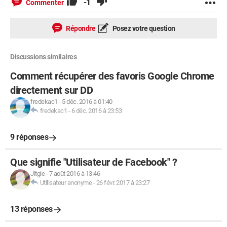
-1
Commenter
Répondre
Posez votre question
Discussions similaires
Comment récupérer des favoris Google Chrome
directement sur DD
fredekac1
-
5 déc. 2016 à 01:40
fredekac1
-
6 déc. 2016 à 23:53
9 réponses
Que signifie "Utilisateur de Facebook" ?
Jitgie
-
7 août 2016 à 13:46
Utilisateur anonyme
-
26 févr. 2017 à 23:27
13 réponses