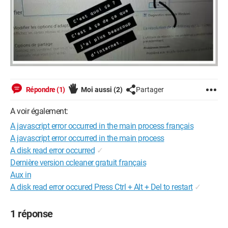
Répondre (1)
Moi aussi
(2)
Partager
A voir également:
A javascript error occurred in the main process français
A javascript error occurred in the main process
A disk read error occurred
✓
Dernière version ccleaner gratuit français
Aux in
A disk read error occured Press Ctrl + Alt + Del to restart
✓
1 réponse