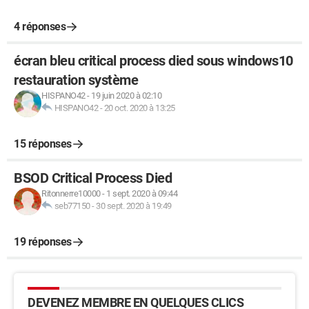
4 réponses
écran bleu critical process died sous windows10
restauration système
HISPANO42
-
19 juin 2020 à 02:10
HISPANO42
-
20 oct. 2020 à 13:25
15 réponses
BSOD Critical Process Died
Ritonnerre10000
-
1 sept. 2020 à 09:44
seb77150
-
30 sept. 2020 à 19:49
19 réponses
DEVENEZ MEMBRE EN QUELQUES CLICS