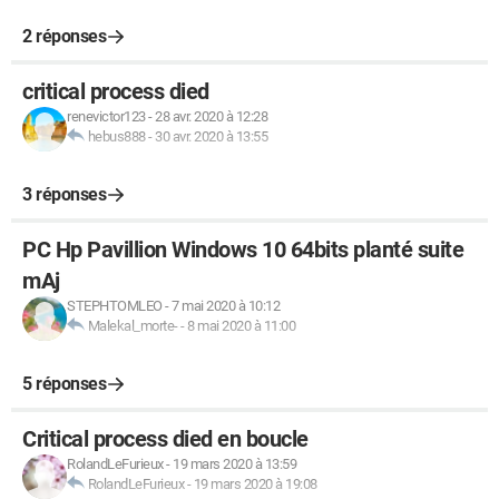
2 réponses
critical process died
renevictor123
-
28 avr. 2020 à 12:28
hebus888
-
30 avr. 2020 à 13:55
3 réponses
PC Hp Pavillion Windows 10 64bits planté suite
mAj
STEPHTOMLEO
-
7 mai 2020 à 10:12
Malekal_morte-
-
8 mai 2020 à 11:00
5 réponses
Critical process died en boucle
RolandLeFurieux
-
19 mars 2020 à 13:59
RolandLeFurieux
-
19 mars 2020 à 19:08