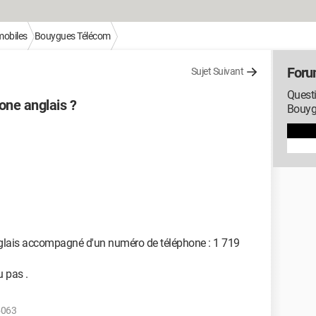
mobiles
Bouygues Télécom
Foru
Sujet Suivant
Questi
one anglais ?
Bouyg
anglais accompagné d'un numéro de téléphone : 1 719
 pas .
5063