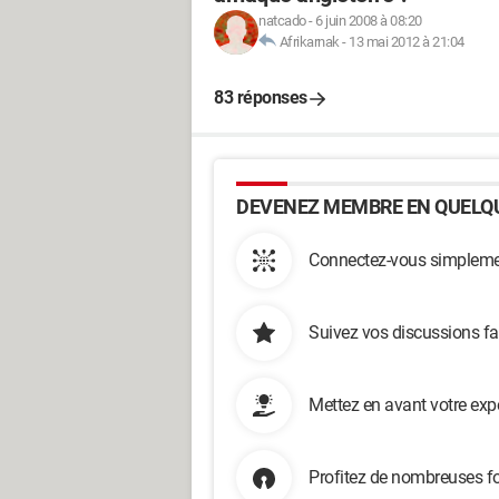
natcado
-
6 juin 2008 à 08:20
Afrikarnak
-
13 mai 2012 à 21:04
83 réponses
DEVENEZ MEMBRE EN QUELQU
Connectez-vous simplemen
Suivez vos discussions fa
Mettez en avant votre exp
Profitez de nombreuses fo