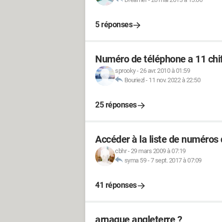
5 réponses
Numéro de téléphone a 11 chi
sprooky
-
26 avr. 2010 à 01:59
Bouriezl
-
11 nov. 2022 à 22:50
25 réponses
Accéder à la liste de numéros
cbhr
-
29 mars 2009 à 07:19
syma 59
-
7 sept. 2017 à 07:09
41 réponses
arnaque angleterre ?