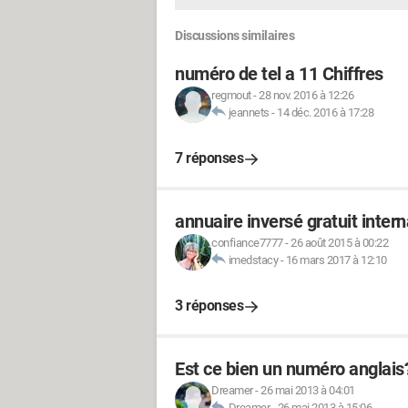
Discussions similaires
numéro de tel a 11 Chiffres
regmout
-
28 nov. 2016 à 12:26
jeannets
-
14 déc. 2016 à 17:28
7 réponses
annuaire inversé gratuit intern
confiance7777
-
26 août 2015 à 00:22
imedstacy
-
16 mars 2017 à 12:10
3 réponses
Est ce bien un numéro anglais
Dreamer
-
26 mai 2013 à 04:01
Dreamer
-
26 mai 2013 à 15:06