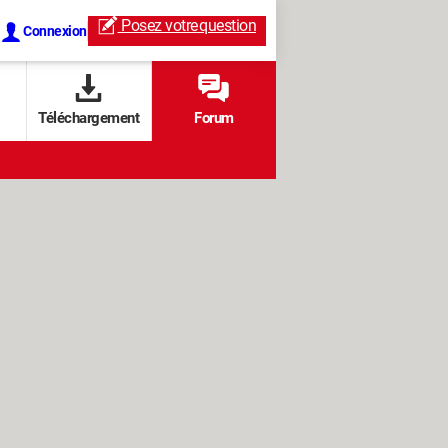
Posez votre
question
Connexion
Téléchargement
Forum