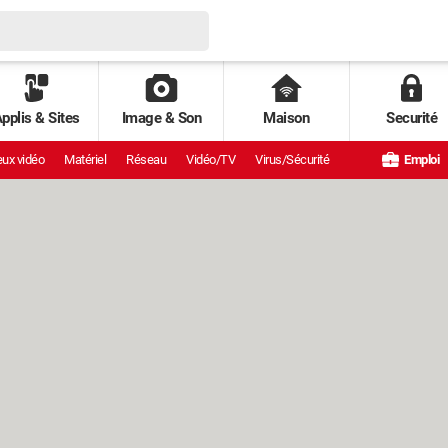
pplis & Sites
Image & Son
Maison
Securité
ux vidéo
Matériel
Réseau
Vidéo/TV
Virus/Sécurité
Emploi