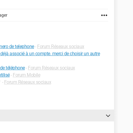
ager
mero de telephone
-
Forum Réseaux sociaux
éjà associé à un compte. merci de choisir un autre
 de téléphone
-
Forum Réseaux sociaux
ilisé
-
Forum Mobile
✓
-
Forum Réseaux sociaux