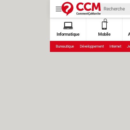
Informatique
Mobile
A
Bureautique
Développement
Internet
Je