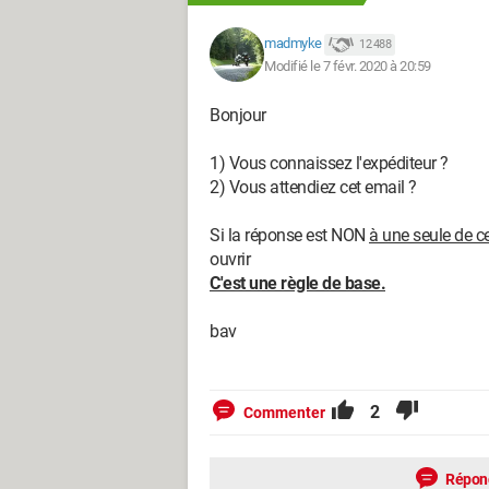
madmyke
12 488
Modifié le 7 févr. 2020 à 20:59
Bonjour
1) Vous connaissez l'expéditeur ?
2) Vous attendiez cet email ?
Si la réponse est NON
à une seule de c
ouvrir
C'est une règle de base.
bav
2
Commenter
Répon