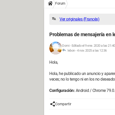
Forum
Ver originales (Francés)
Problemas de mensajería en l
Domi
-
Editado el 9 ene. 2020 a las 21:4
lebon -
4 nov. 2025 a las 12:36
Hola,
Hola, he publicado un anuncio y apar
veces; no lo tengo ni en los no deseado
Configuración:
Android / Chrome 79.0
Compartir