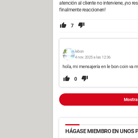
atención al cliente no interviene, ¡no r
finalmente reaccionen!
7
lebon
4 nov. 2025 a las 12:36
hola, mi mensajería en le bon coin va m
0
Mostra
HÁGASE MIEMBRO EN UNOS P