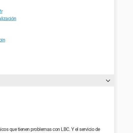
fr
lización
oin
nicos que tienen problemas con LBC. Y el servicio de