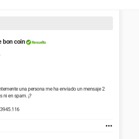
e bon coin
Resuelto
0
entemente una persona me ha enviado un mensaje 2
s ni en spam. ¡?
.3945.116