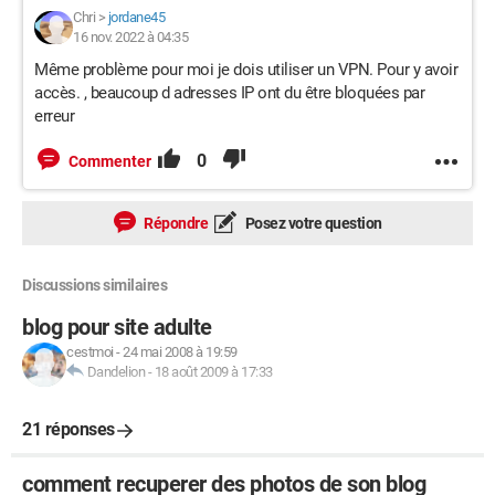
Chri
>
jordane45
16 nov. 2022 à 04:35
Même problème pour moi je dois utiliser un VPN. Pour y avoir
accès. , beaucoup d adresses IP ont du être bloquées par
erreur
0
Commenter
Répondre
Posez votre question
Discussions similaires
blog pour site adulte
cestmoi
-
24 mai 2008 à 19:59
Dandelion
-
18 août 2009 à 17:33
21 réponses
comment recuperer des photos de son blog