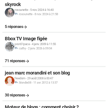
skyrock
rosounette
-
5 nov. 2024 à 16:40
rosounette
-
8 nov. 2024 à 21:58
5 réponses
Bbox TV Image figée
yvon51paca
-
4 janv. 2009 à 11:55
cathy
-
2 janv. 2026 à 09:04
71 réponses
jean marc morandini et son blog
freedom
-
29 août 2008 à 00:47
blondie08
-
11 avr. 2012 à 13:37
30 réponses
Moteur de blogs : comment choisir ?