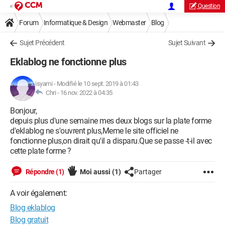
Question
Forum
Informatique & Design
Webmaster
Blog
Sujet Précédent
Sujet Suivant
Eklablog ne fonctionne plus
isyami
-
Modifié le 10 sept. 2019 à 01:43
Chri -
16 nov. 2022 à 04:35
Bonjour,
depuis plus d'une semaine mes deux blogs sur la plate forme
d'eklablog ne s'ouvrent plus,Meme le site officiel ne
fonctionne plus,on dirait qu'il a disparu.Que se passe -t-il avec
cette plate forme ?
Répondre (1)
Moi aussi
(1)
Partager
A voir également:
Blog eklablog
Blog gratuit