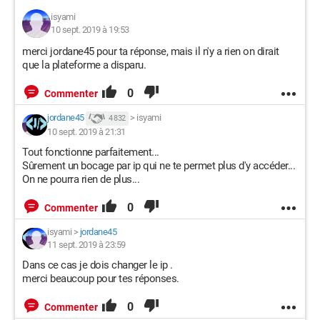
isyami
10 sept. 2019 à 19:53
merci jordane45 pour ta réponse, mais il n'y a rien on dirait
que la plateforme a disparu.
0
Commenter
jordane45
>
isyami
4 832
10 sept. 2019 à 21:31
Tout fonctionne parfaitement...
Sûrement un bocage par ip qui ne te permet plus d'y accéder...
On ne pourra rien de plus...
0
Commenter
isyami
>
jordane45
11 sept. 2019 à 23:59
Dans ce cas je dois changer le ip .
merci beaucoup pour tes réponses.
0
Commenter