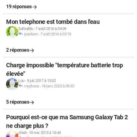
19 réponses
Mon telephone est tombé dans l'eau
SafiraBls
-
7 août 2016 à 04:09
jeanbern
-
7 août 2016 à 05:19
2 réponses
Charge impossible "température batterie trop
élevée"
Lou
-
9 juil. 2017 à 15:02
myphone
-
18 janv. 2023 à 09:30
5 réponses
Pourquoi est-ce que ma Samsung Galaxy Tab 2
ne charge plus ?
shxiii
-
10 nov. 2013 à 16:44