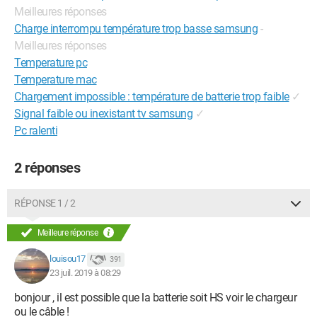
Meilleures réponses
Charge interrompu température trop basse samsung
-
Meilleures réponses
Temperature pc
Temperature mac
Chargement impossible : température de batterie trop faible
✓
Signal faible ou inexistant tv samsung
✓
Pc ralenti
2 réponses
RÉPONSE 1 / 2
Meilleure réponse
louisou17
391
23 juil. 2019 à 08:29
bonjour , il est possible que la batterie soit HS voir le chargeur
ou le câble !