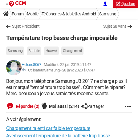
Question
Forum
Mobile
Téléphones & tablettes Android
Samsung
Sujet Précédent
Sujet Suivant
Température trop basse charge impossible
Samsung
Batterie
Huawei
Chargement
Helene8067
-
Modifié le 22 juil. 2019 à 11:47
UtilisateurSamsung -
28 janv. 2023 à 09:47
Bonjour, mon téléphone Samsung J3 2017 ne charge plus il
est marqué "température trop basse" . COmment le réparer?
Merci beaucoup je vous serais très reconnaissante.
Répondre (2)
Moi aussi
(214)
Partager
A voir également:
Chargement ralenti car faible temperature
Avertissement température de la batterie trop basse
-