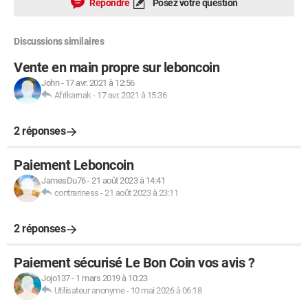
Répondre
Posez votre question
Discussions similaires
Vente en main propre sur leboncoin
John
-
17 avr. 2021 à 12:56
Afrikarnak
-
17 avr. 2021 à 15:36
2 réponses
Paiement Leboncoin
JamesDu76
-
21 août 2023 à 14:41
contrariness
-
21 août 2023 à 23:11
2 réponses
Paiement sécurisé Le Bon Coin vos avis ?
Jojo137
-
1 mars 2019 à 10:23
Utilisateur anonyme
-
10 mai 2026 à 06:18