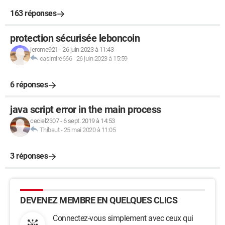
163 réponses
protection sécurisée leboncoin
jerome921
-
26 juin 2023 à 11:43
casimire666
-
26 juin 2023 à 15:59
6 réponses
java script error in the main process
ceciel2307
-
6 sept. 2019 à 14:53
Thibaut
-
25 mai 2020 à 11:05
3 réponses
DEVENEZ MEMBRE EN QUELQUES CLICS
Connectez-vous simplement avec ceux qui