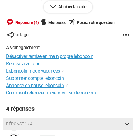
Je vous remercie beaucoup pour votre aide.
Afficher la suite
Sandrine
Répondre (4)
Moi aussi
Posez votre question
Configuration:
Windows / Chrome 74.0.3729.157
Partager
A voir également:
Désactiver remise en main propre leboncoin
Remise a zero pc
Leboncoin mode vacances
✓
Supprimer compte leboncoin
Annonce en pause leboncoin
✓
Comment retrouver un vendeur sur leboncoin
4 réponses
RÉPONSE 1 / 4