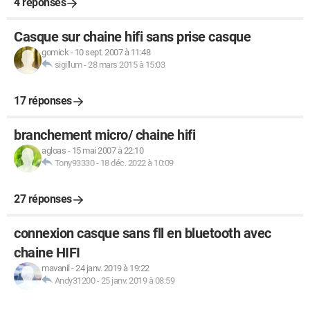
4 réponses
Casque sur chaine hifi sans prise casque
gomick
-
10 sept. 2007 à 11:48
sigillum
-
28 mars 2015 à 15:03
17 réponses
branchement micro/ chaine hifi
agloas
-
15 mai 2007 à 22:10
Tony93330
-
18 déc. 2022 à 10:09
27 réponses
connexion casque sans fll en bluetooth avec
chaine HIFI
mavanil
-
24 janv. 2019 à 19:22
Andy31200
-
25 janv. 2019 à 08:59