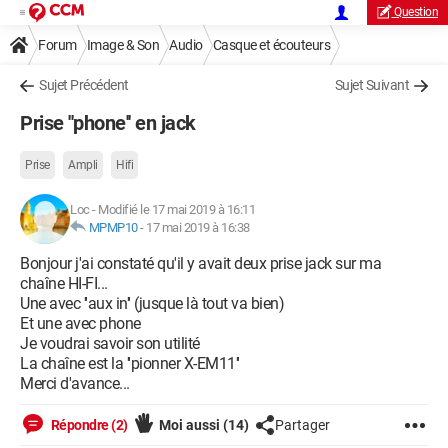
Question
Forum
Image & Son
Audio
Casque et écouteurs
Sujet Précédent
Sujet Suivant
Prise ''phone'' en jack
Prise
Ampli
Hifi
Loc
-
Modifié le 17 mai 2019 à 16:11
MPMP10
-
17 mai 2019 à 16:38
Bonjour j'ai constaté qu'il y avait deux prise jack sur ma
chaîne HI-FI...
Une avec ''aux in'' (jusque là tout va bien)
Et une avec phone
Je voudrai savoir son utilité
La chaîne est la ''pionner X-EM11''
Merci d'avance...
Répondre (2)
Moi aussi
(14)
Partager