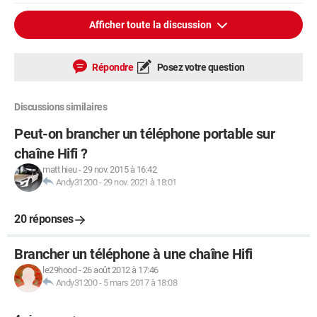
Afficher toute la discussion
Répondre
Posez votre question
Discussions similaires
Peut-on brancher un téléphone portable sur
chaîne Hifi ?
matt hieu
-
29 nov. 2015 à 16:42
Andy31200
-
29 nov. 2021 à 18:01
20 réponses
Brancher un téléphone à une chaîne Hifi
le29hood
-
26 août 2012 à 17:46
Andy31200
-
5 mars 2017 à 18:08