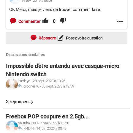
14 févr. 2019 à 00:03
OK Merci, mais je viens de trouver comment faire.
0
Commenter
Répondre
Posez votre question
Discussions similaires
Impossible d'être entendu avec casque-micro
Nintendo switch
kardeyo
-
28 sept. 2023 à 19:26
crooner76
-
30 sept. 2023 à 12:59
3 réponses
Freebox POP coupure en 2.5gb...
onizuka1000
-
7 mai 2022 à 15:28
FHL44
-
14 juin 2026 à 08:49