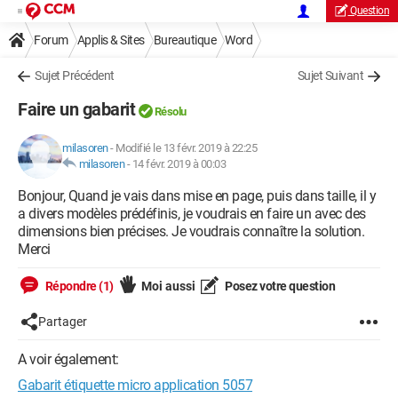
Question
Forum
Applis & Sites
Bureautique
Word
Sujet Précédent
Sujet Suivant
Faire un gabarit
Résolu
milasoren
-
Modifié le 13 févr. 2019 à 22:25
milasoren
-
14 févr. 2019 à 00:03
Bonjour, Quand je vais dans mise en page, puis dans taille, il y
a divers modèles prédéfinis, je voudrais en faire un avec des
dimensions bien précises. Je voudrais connaître la solution.
Merci
Répondre (1)
Moi aussi
Posez votre question
Partager
A voir également:
Gabarit étiquette micro application 5057