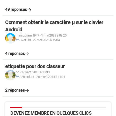
49 réponses
Comment obtenir le caractère µ sur le clavier
Androïd
marsupilami1947
-
1 mai 2023 à 09:25
WaiKiki
-
22 mai 2026 à 15:04
4 réponses
etiquette pour dos classeur
cc
-
17 sept. 2010 à 10:33
t2stardust
-
20 mars 2014 à 11:21
2 réponses
DEVENEZ MEMBRE EN QUELQUES CLICS