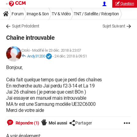
Question
Forum
Image & Son
TV & Vidéo
TNT / Satellite / Réception
Sujet Précédent
Sujet Suivant
Chaîne introuvable
Croki
-
Modifié le 23 déc. 2018 à 23:07
Andy31200
-
24 déc. 2018 à 09:51
Bonjour,
Cela fait quelque temps que je perd des chaînes
En recherche auto Jai perdu f2-3-14 et La 19
Jai 26 chaînes ( je pense que cest BOn )
Jai essayer en manuel mais introuvable
MA tv est une Samsung modèle UE32C6000
Merci de votre aide
Répondre (1)
Moi aussi
Partager
A voir également: