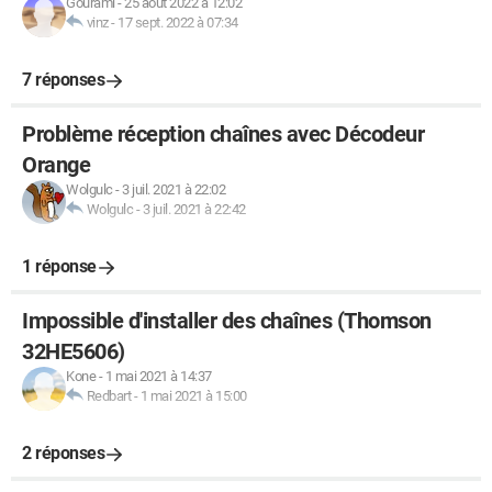
Gourami
-
25 août 2022 à 12:02
vinz
-
17 sept. 2022 à 07:34
7 réponses
Problème réception chaînes avec Décodeur
Orange
Wolgulc
-
3 juil. 2021 à 22:02
Wolgulc
-
3 juil. 2021 à 22:42
1 réponse
Impossible d'installer des chaînes (Thomson
32HE5606)
Kone
-
1 mai 2021 à 14:37
Redbart
-
1 mai 2021 à 15:00
2 réponses