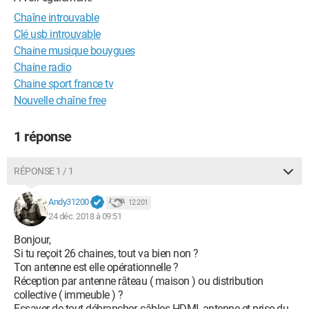
Chaîne introuvable
Clé usb introuvable
Chaine musique bouygues
Chaine radio
Chaine sport france tv
Nouvelle chaîne free
1 réponse
RÉPONSE 1 / 1
Andy31200
12 201
24 déc. 2018 à 09:51
Bonjour,
Si tu reçoit 26 chaines, tout va bien non ?
Ton antenne est elle opérationnelle ?
Réception par antenne râteau ( maison ) ou distribution
collective ( immeuble ) ?
Essayer de tout débrancher, câbles HDMI, antenne et prise du