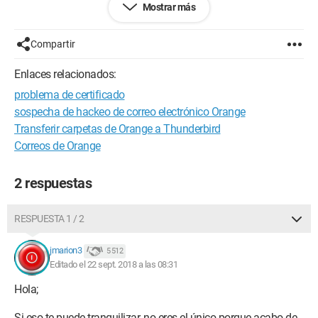
Mostrar más
¿Alguien puede ayudarme?
Para información, estoy en W10
Compartir
Gracias de antemano.....
Enlaces relacionados:
problema de certificado
Configuración:
Windows / Firefox 62.0
sospecha de hackeo de correo electrónico Orange
Transferir carpetas de Orange a Thunderbird
Correos de Orange
2 respuestas
RESPUESTA 1 / 2
jmarion3
5 512
Editado el 22 sept. 2018 a las 08:31
Hola;
Si eso te puede tranquilizar, no eres el único porque acabo de