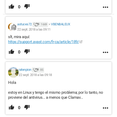
0
astuces72
>
VBENBALEUX
1 669
22 sept. 2018 a las 09:11
slt, mira aquí:
https://support.avast.com/fr-ca/article/189/
0
ratenpion
85
22 sept. 2018 a las 09:18
Hola
estoy en Linux y tengo el mismo problema; por lo tanto, no
proviene del antivirus... a menos que Clamav...
0