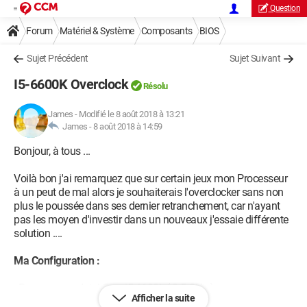
Question
Forum
Matériel & Système
Composants
BIOS
Sujet Précédent
Sujet Suivant
I5-6600K Overclock
Résolu
James
-
Modifié le 8 août 2018 à 13:21
James -
8 août 2018 à 14:59
Bonjour, à tous ...
Voilà bon j'ai remarquez que sur certain jeux mon Processeur
à un peut de mal alors je souhaiterais l'overclocker sans non
plus le poussée dans ses dernier retranchement, car n'ayant
pas les moyen d'investir dans un nouveaux j'essaie différente
solution ....
Ma Configuration :
- Processeur : - Intel Core i5-6600k ( 3.5 GHz )
Afficher la suite
- Carte Mère : - ASUS Z170-P D3