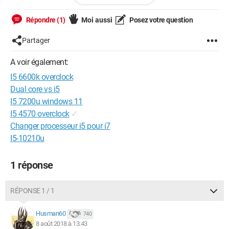
- Mémoire Vive : - G-Skill 16 Go ( 1300 Mhz )
- Carte Graphique : - ASUS GTX Strix Geforce 970 OC-II ( 4Go )
Répondre (1)
Moi aussi
Posez votre question
- Alimentation : - CORSAIR CX750 80Plus
- Ventilation : Be quiet + 5 Ventilo Châssis
Partager
Donc à quelle fréquence dans le bios en "Sync Core" je peut
A voir également:
montée sans endommager le processeur
I5 6600k overclock
Merci pour vos réponse
Dual core vs i5
I5 7200u windows 11
I5 4570 overclock
✓
Changer processeur i5 pour i7
I5-10210u
1 réponse
RÉPONSE 1 / 1
Husman60
740
8 août 2018 à 13:43