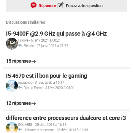
Répondre
Posez votre question
Discussions similaires
I5-9400F @2.9 GHz qui passe à @4 GHz
Fiixove
-
6 janv. 2021 à 00:21
Fiixove
-
27 janv. 2021 à 21:17
15 réponses
I5 4570 est il bon pour le gaming
bouabidd
-
3 févr. 2020 à 16:17
Djo La Force
-
4 févr. 2020 à 04:01
12 réponses
difference entre processeurs dualcore et core i3
SOLARIS
-
25 déc. 2013 à 16:18
Utilisateur anonyme
-
25 déc. 2013 à 22:38