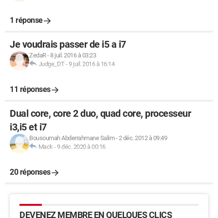
1 réponse
Je voudrais passer de i5 a i7
ZedaR
-
8 juil. 2016 à 03:23
Judge_DT
-
9 juil. 2016 à 16:14
11 réponses
Dual core, core 2 duo, quad core, processeur
i3,i5 et i7
Bousoumah Abderrahmane Salim
-
2 déc. 2012 à 09:49
Mack
-
9 déc. 2020 à 00:16
20 réponses
DEVENEZ MEMBRE EN QUELQUES CLICS