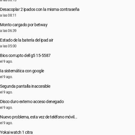
a las 08:13
Desacoplar 2 ipados con la misma contraseña
a las 08:11
Monto cargado por betway
a las 06:39
Estado de la batería del ipad air
a las 05:00
Bios corrupto dell g5 15-5587
el 9 ago.
Ia sistemática con google
el 9 ago.
Segunda pantalla inaccesible
el 9 ago.
Disco duro externo acceso denegado
el 9 ago.
Nuevo problema, esta vez de teléfono móvil...
el 9 ago.
Yokai watch 1 citra