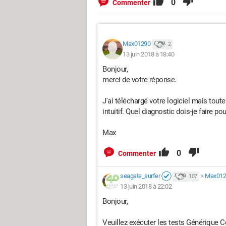
0
Commenter
Max01290
2
13 juin 2018 à 18:40
Bonjour,
merci de votre réponse.
J'ai téléchargé votre logiciel mais toute
intuitif. Quel diagnostic dois-je faire po
Max
0
Commenter
seagate_surfer
>
Max012
107
13 juin 2018 à 22:02
Bonjour,
Veuillez exécuter les tests Générique C