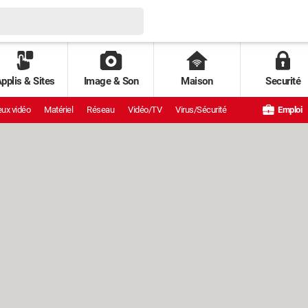
pplis & Sites
Image & Son
Maison
Securité
ux vidéo
Matériel
Réseau
Vidéo/TV
Virus/Sécurité
Emploi