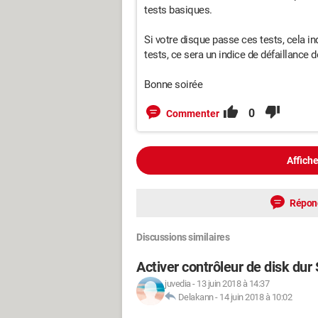
tests basiques.
Si votre disque passe ces tests, cela ind
tests, ce sera un indice de défaillance d
Bonne soirée
0
Commenter
Affiche
Répon
Discussions similaires
Activer contrôleur de disk du
juvedia
-
13 juin 2018 à 14:37
Delakann
-
14 juin 2018 à 10:02