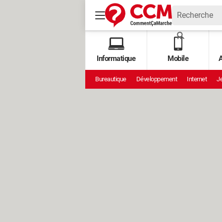
Informatique
Mobile
A
Bureautique
Développement
Internet
Je