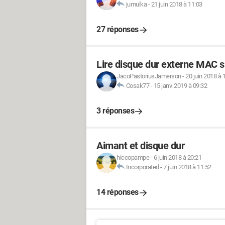
jumulka
-
21 juin 2018 à 11:03
27 réponses
Lire disque dur externe MAC 
JacoPastoriusJamerson
-
20 juin 2018 à 
Cosak77
-
15 janv. 2019 à 09:32
3 réponses
Aimant et disque dur
hiccopampe
-
6 juin 2018 à 20:21
Incorporated
-
7 juin 2018 à 11:52
14 réponses