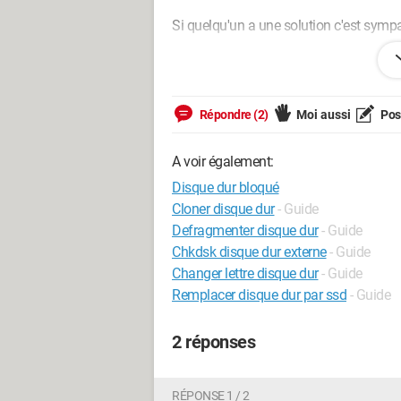
Si quelqu'un a une solution c'est symp
Par avance merci,
Maxou01290.
Répondre (2)
Moi aussi
Pose
A voir également:
Disque dur bloqué
Cloner disque dur
- Guide
Defragmenter disque dur
- Guide
Chkdsk disque dur externe
- Guide
Changer lettre disque dur
- Guide
Remplacer disque dur par ssd
- Guide
2 réponses
RÉPONSE 1 / 2