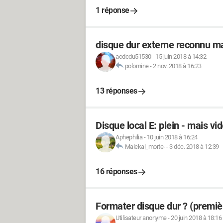
1 réponse
disque dur externe reconnu ma
acdcdu51530
-
15 juin 2018 à 14:32
polomine
-
2 nov. 2018 à 16:23
13 réponses
Disque local E: plein - mais vid
Aphephilia
-
10 juin 2018 à 16:24
Malekal_morte-
-
3 déc. 2018 à 12:39
16 réponses
Formater disque dur ? (premièr
Utilisateur anonyme
-
20 juin 2018 à 18:16