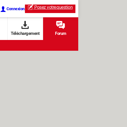
Posez votre
question
Connexion
Téléchargement
Forum