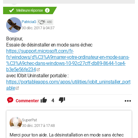
Meilleure réponse
PatriciaG
480
30 déc. 2017 à 04:37
Bonjour,
Essaie de désinstaller en mode sans échec
https://support.microsoft.com/fr-
fr/windows/d%C3%A9marrer-votre-ordinateur-en-mode-sans-
%C3%A9chec-dans-windows-10-92c27cff-db89-8644-1ce4-
b3e5e56fe234
avec IObit Uninstaller portable :
https://portableapps.com/apps/utilities/iobit_uninstaller_port
able
4
Commenter
SuperPat
30 déc. 2017 à 17:48
Merci pour ton aide. La désinstallation en mode sans échec