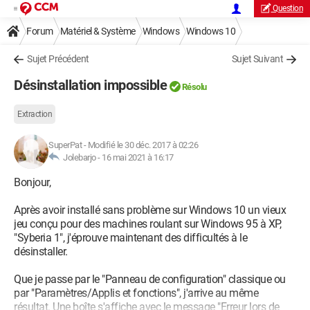
Question
Forum
Matériel & Système
Windows
Windows 10
Sujet Précédent
Sujet Suivant
Désinstallation impossible
Résolu
Extraction
SuperPat
-
Modifié le 30 déc. 2017 à 02:26
Jolebarjo -
16 mai 2021 à 16:17
Bonjour,
Après avoir installé sans problème sur Windows 10 un vieux
jeu conçu pour des machines roulant sur Windows 95 à XP,
"Syberia 1", j'éprouve maintenant des difficultés à le
désinstaller.
Que je passe par le "Panneau de configuration" classique ou
par "Paramètres/Applis et fonctions", j'arrive au même
résultat. Une boîte s'affiche avec le message "Erreur lors de