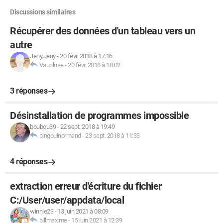
Discussions similaires
Récupérer des données d'un tableau vers un
autre
Jeny.Jeny
-
20 févr. 2018 à 17:16
Vaucluse
-
20 févr. 2018 à 18:02
3 réponses
Désinstallation de programmes impossible
boubou39
-
22 sept. 2018 à 19:49
pingouinormand
-
23 sept. 2018 à 11:33
4 réponses
extraction erreur d'écriture du fichier
C:/User/user/appdata/local
winnie23
-
13 juin 2021 à 08:09
billmaxime
-
15 juin 2021 à 12:39