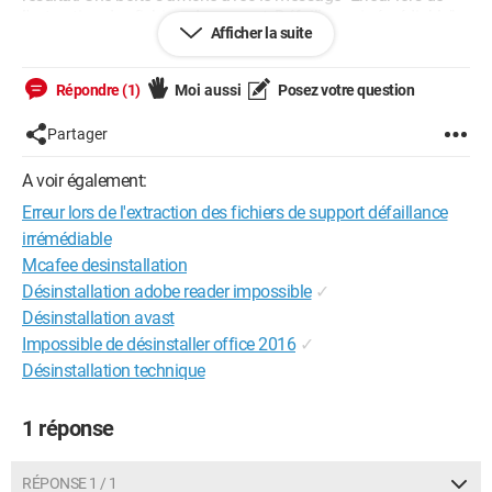
l'extraction des fichiers de support: Défaillance irrémédiable".
Afficher la suite
Quelqu'un a-t-il déjà eu le même problème? Quelle est la
solution? L'application qui doit désinstaller le programme est
Répondre (1)
Moi aussi
Posez votre question
"InstallShield Wizard"
Partager
Merci à l'avance.
A voir également:
Erreur lors de l'extraction des fichiers de support défaillance
irrémédiable
Mcafee desinstallation
Désinstallation adobe reader impossible
✓
Désinstallation avast
Impossible de désinstaller office 2016
✓
Désinstallation technique
1 réponse
RÉPONSE 1 / 1