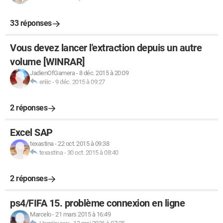
33 réponses
Vous devez lancer l'extraction depuis un autre
volume [WINRAR]
JadienOfGamera
-
8 déc. 2015 à 20:09
eriiic
-
9 déc. 2015 à 09:27
2 réponses
Excel SAP
texastina
-
22 oct. 2015 à 09:38
texastina
-
30 oct. 2015 à 08:40
2 réponses
ps4/FIFA 15. problème connexion en ligne
Marcelo
-
21 mars 2015 à 16:49