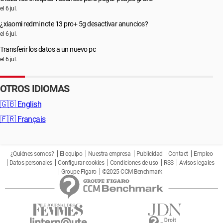
el 6 jul.
¿xiaomi redmi note 13 pro+ 5g desactivar anuncios?
el 6 jul.
Transferir los datos a un nuevo pc
el 6 jul.
OTROS IDIOMAS
🇬🇧
English
🇫🇷
Français
¿Quiénes somos?
El equipo
Nuestra empresa
Publicidad
Contact
Empleo
Datos personales
Configurar cookies
Condiciones de uso
RSS
Avisos legales
Groupe Figaro
©2025 CCM Benchmark