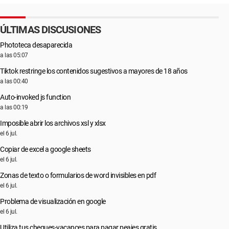
ÚLTIMAS DISCUSIONES
Phototeca desaparecida
a las 05:07
Tiktok restringe los contenidos sugestivos a mayores de 18 años
a las 00:40
Auto-invoked js function
a las 00:19
Imposible abrir los archivos xsl y xlsx
el 6 jul.
Copiar de excel a google sheets
el 6 jul.
Zonas de texto o formularios de word invisibles en pdf
el 6 jul.
Problema de visualización en google
el 6 jul.
Utiliza tus cheques-vacances para pagar peajes gratis