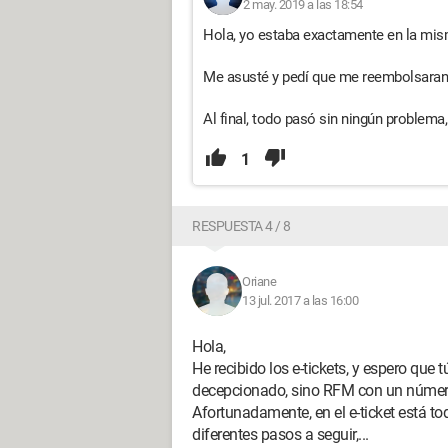
2 may. 2019 a las 18:54
Hola, yo estaba exactamente en la mis
Me asusté y pedí que me reembolsaran 
Al final, todo pasó sin ningún problema
1
RESPUESTA 4 / 8
Oriane
13 jul. 2017 a las 16:00
Hola,
He recibido los e-tickets, y espero que
decepcionado, sino RFM con un númer
Afortunadamente, en el e-ticket está to
diferentes pasos a seguir,...