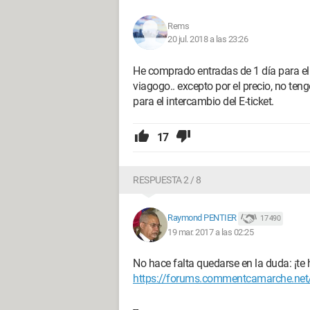
Rems
20 jul. 2018 a las 23:26
He comprado entradas de 1 día para el 
viagogo.. excepto por el precio, no ten
para el intercambio del E-ticket.
17
RESPUESTA 2 / 8
Raymond PENTIER
17 490
19 mar. 2017 a las 02:25
No hace falta quedarse en la duda: ¡t
https://forums.commentcamarche.net/f
--