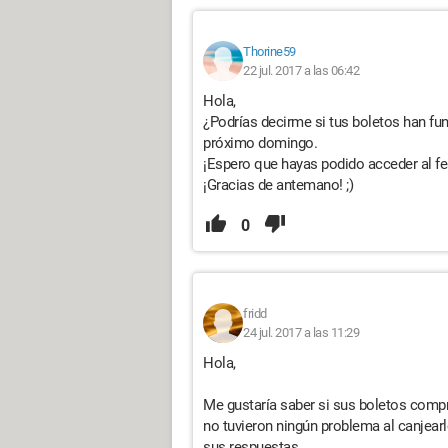
Thorine59
22 jul. 2017 a las 06:42
Hola,
¿Podrías decirme si tus boletos han fu
próximo domingo.
¡Espero que hayas podido acceder al fes
¡Gracias de antemano! ;)
0
fridd
24 jul. 2017 a las 11:29
Hola,
Me gustaría saber si sus boletos comp
no tuvieron ningún problema al canjearlo
sus respuestas.