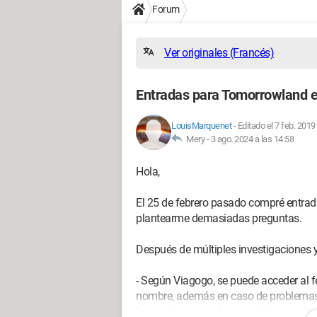
Forum
Ver originales (Francés)
Entradas para Tomorrowland
LouisMarquenet
-
Editado el 7 feb. 2019
Mery -
3 ago. 2024 a las 14:58
Hola,
El 25 de febrero pasado compré entra
plantearme demasiadas preguntas.
Después de múltiples investigaciones y 
- Según Viagogo, se puede acceder al f
nombre, además en caso de problemas 
"garantía viagogo" en su sitio).