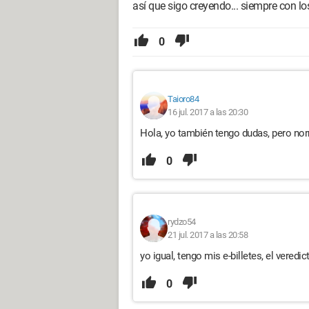
así que sigo creyendo... siempre con lo
0
Taioro84
16 jul. 2017 a las 20:30
Hola, yo también tengo dudas, pero no
0
rydzo54
21 jul. 2017 a las 20:58
yo igual, tengo mis e-billetes, el veredi
0