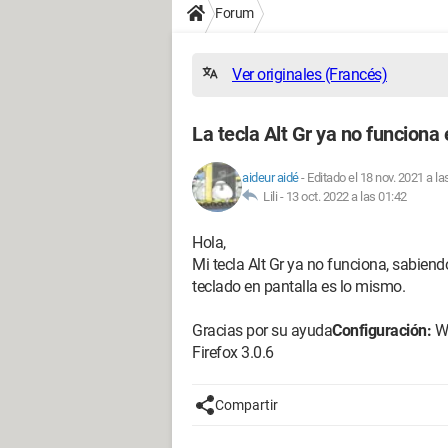
Forum
Ver originales (Francés)
La tecla Alt Gr ya no funciona
aideur aidé
-
Editado el 18 nov. 2021 a la
Lili -
13 oct. 2022 a las 01:42
Hola,
Mi tecla Alt Gr ya no funciona, sabien
teclado en pantalla es lo mismo.
Gracias por su ayuda
Configuración:
Wi
Firefox 3.0.6
Compartir