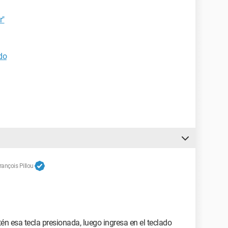
r"
ado
ançois Pillou
tén esa tecla presionada, luego ingresa en el teclado