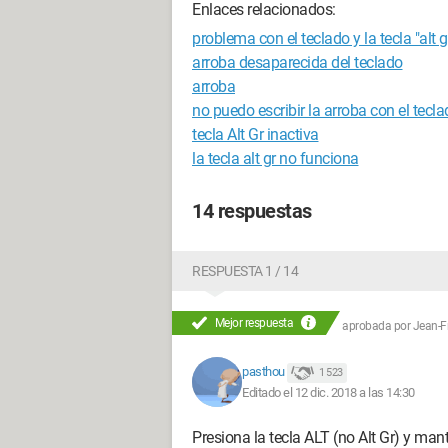
Enlaces relacionados:
problema con el teclado y la tecla "alt g
arroba desaparecida del teclado
arroba
no puedo escribir la arroba con el tecl
tecla Alt Gr inactiva
la tecla alt gr no funciona
14 respuestas
RESPUESTA 1 / 14
Mejor respuesta
aprobada por
Jean-Fr
pasthou
1 523
Editado el 12 dic. 2018 a las 14:30
Presiona la tecla ALT (no Alt Gr) y man