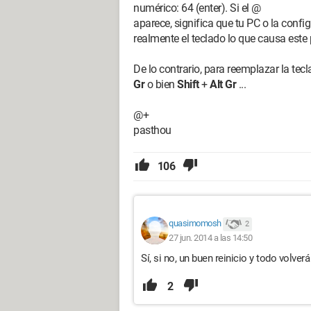
numérico: 64 (enter). Si el @
aparece, significa que tu PC o la confi
realmente el teclado lo que causa este
De lo contrario, para reemplazar la tec
Gr
o bien
Shift
+
Alt Gr
...
@+
pasthou
106
quasimomosh
2
27 jun. 2014 a las 14:50
Sí, si no, un buen reinicio y todo volverá
2