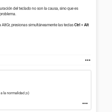
guración del teclado no son la causa, sino que es
 problema.
la AltGr, presionas simultáneamente las teclas
Ctrl
+
Alt
 a la normalidad ;o)