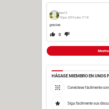
trax13
18 jun. 2015 a las 17:18
gracias
0
Mostra
HÁGASE MIEMBRO EN UNOS P
Conéctese fácilmente con
Siga fácilmente sus disc