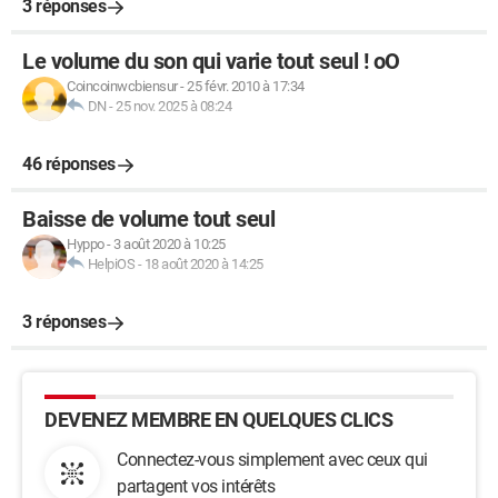
3 réponses
Le volume du son qui varie tout seul ! oO
Coincoinwcbiensur
-
25 févr. 2010 à 17:34
DN
-
25 nov. 2025 à 08:24
46 réponses
Baisse de volume tout seul
Hyppo
-
3 août 2020 à 10:25
HelpiOS
-
18 août 2020 à 14:25
3 réponses
DEVENEZ MEMBRE EN QUELQUES CLICS
Connectez-vous simplement avec ceux qui
partagent vos intérêts