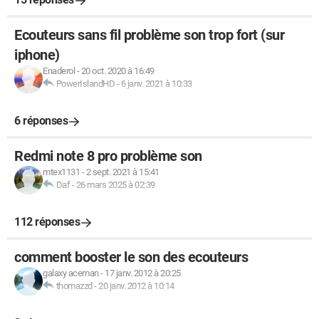
Ecouteurs sans fil problème son trop fort (sur
iphone)
Enaderol
-
20 oct. 2020 à 16:49
PowerIslandHD
-
6 janv. 2021 à 10:33
6 réponses
Redmi note 8 pro problème son
mtex1131
-
2 sept. 2021 à 15:41
Daf
-
26 mars 2025 à 02:39
112 réponses
comment booster le son des ecouteurs
galaxy aceman
-
17 janv. 2012 à 20:25
thomazzd
-
20 janv. 2012 à 10:14