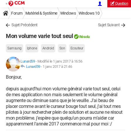
Question
Forum
Matériel & Système
Windows
Windows 10
Sujet Précédent
Sujet Suivant
Mon volume varie tout seul
Résolu
Samsung
Iphone
Android
Son
Ecouteur
Lunard59
-
Modifié le 1 janv. 2017 à 16:56
Lunard59
-
1 janv. 2017 à 21:46
Bonjour,
depuis aujourd'hui mon volume général varie tout seul, celui
de mes application non mais seulement le volume général
augmente ou diminue sans que je le veuille. J'ai beau de
placer comme avant le curseur bouge tout seul, j'ai tout mes
pilotes à jour rechercher plein de solution et aucune ne résout
mon problème. j'espère que quelqu'un pourra m'aider car
apparemment l'année 2017 commence mal pour moi :/