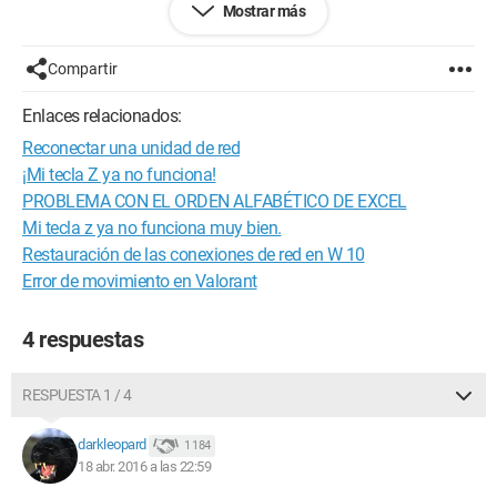
Mostrar más
De clic en clic, llego a las propiedades del disco local z:\
sistema de archivos: Fat 32
Espacio utilizado: 110 MO
Compartir
Espacio libre: 145 MO
Enlaces relacionados:
(1) creo que se debe a la intervención intempestiva del soporte
Reconectar una unidad de red
de HP que se manifestaba sobre la eliminación de McAfee y
proponía crear un punto de restauración - retrocedí una
¡Mi tecla Z ya no funciona!
semana - ¿puede ser eso, según usted?
PROBLEMA CON EL ORDEN ALFABÉTICO DE EXCEL
Mi tecla z ya no funciona muy bien.
Gracias por aclararme.
Restauración de las conexiones de red en W 10
Error de movimiento en Valorant
4 respuestas
RESPUESTA 1 / 4
darkleopard
1 184
18 abr. 2016 a las 22:59