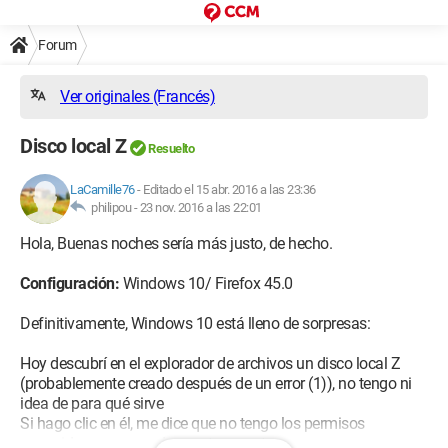
Forum
Ver originales (Francés)
Disco local Z
Resuelto
LaCamille76
-
Editado el 15 abr. 2016 a las 23:36
philipou -
23 nov. 2016 a las 22:01
Hola, Buenas noches sería más justo, de hecho.
Configuración:
Windows 10/ Firefox 45.0
Definitivamente, Windows 10 está lleno de sorpresas:
Hoy descubrí en el explorador de archivos un disco local Z
(probablemente creado después de un error (1)), no tengo ni
idea de para qué sirve
Si hago clic en él, me dice que no tengo los permisos
requeridos para acceder a esta carpeta.