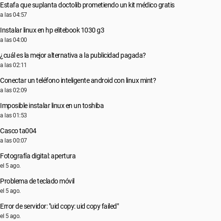
Estafa que suplanta doctolib prometiendo un kit médico gratis
a las 04:57
Instalar linux en hp elitebook 1030 g3
a las 04:00
¿cuál es la mejor alternativa a la publicidad pagada?
a las 02:11
Conectar un teléfono inteligente android con linux mint?
a las 02:09
Imposible instalar linux en un toshiba
a las 01:53
Casco ta004
a las 00:07
Fotografía digital: apertura
el 5 ago.
Problema de teclado móvil
el 5 ago.
Error de servidor: "uid copy: uid copy failed"
el 5 ago.