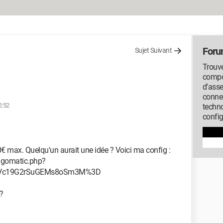
Foru
Sujet Suivant
Trouve
compos
d'ass
conne
2:52
techno
config
0€ max. Quelqu'un aurait une idée ? Voici ma config :
igomatic.php?
sVc19G2rSuGEMs8oSm3M%3D
 ?