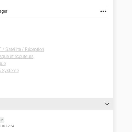
ager
/ Satellite / Réception
que et écouteurs
que
& Système
592
2016 12:54