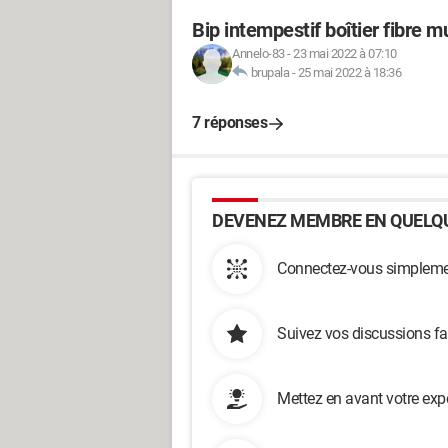
Bip intempestif boîtier fibre m
Annelo-83
-
23 mai 2022 à 07:10
brupala
-
25 mai 2022 à 18:36
7 réponses
DEVENEZ MEMBRE EN QUELQU
Connectez-vous simplemen
Suivez vos discussions fa
Mettez en avant votre exp