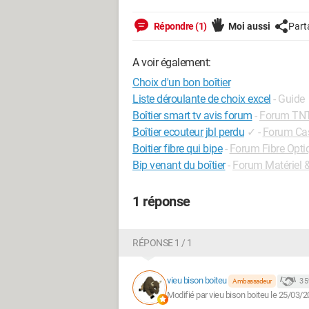
Répondre (1)
Moi aussi
Part
A voir également:
Choix d'un bon boîtier
Liste déroulante de choix excel
- Guide
Boîtier smart tv avis forum
-
Forum TNT 
Boîtier ecouteur jbl perdu
✓
-
Forum Cas
Boitier fibre qui bipe
-
Forum Fibre Opti
Bip venant du boîtier
-
Forum Matériel 
1 réponse
RÉPONSE 1 / 1
vieu bison boiteu
3 
Ambassadeur
Modifié par vieu bison boiteu le 25/03/