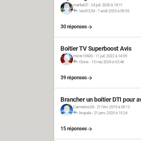
martial37
-
24 juil. 2020 à 18:11
VasfCCM
-
7 août 2025 à 09:35
30 réponses
Boitier TV Superboost Avis
micre13600
-
11 juil. 2022 à 14:39
Clovis
-
13 mai 2024 à 02:48
39 réponses
Brancher un boitier DTI pour av
Carmelow28
-
21 févr. 2019 à 09:12
brupala
-
21 janv. 2020 à 15:24
15 réponses