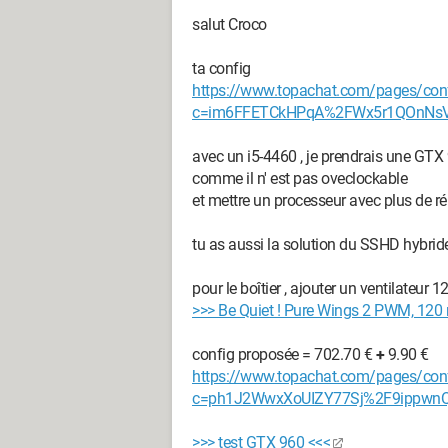
salut Croco
ta config
https://www.topachat.com/pages/con
c=im6FFETCkHPqA%2FWx5r1QOnN
avec un i5-4460 , je prendrais une GTX
comme il n' est pas oveclockable
et mettre un processeur avec plus de r
tu as aussi la solution du SSHD hybride
pour le boîtier , ajouter un ventilateur
>>> Be Quiet ! Pure Wings 2 PWM, 12
config proposée = 702.70 €
+
9.90 €
https://www.topachat.com/pages/con
c=ph1J2WwxXoUIZY77Sj%2F9ippwn
>>> test GTX 960 <<<