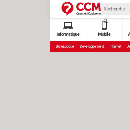
Informatique
Mobile
A
Bureautique
Développement
Internet
Je