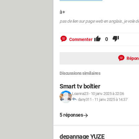
à+
pas de lien sur page web en anglais , je vole d
0
Commenter
Répon
Discussions similaires
Smart tv boîtier
Loanna23
-
10 janv. 2025 à 22:06
dany311
-
11 janv. 2025 à 14:37
5 réponses
depannage YUZE