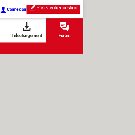
Posez votre
question
Connexion
Téléchargement
Forum