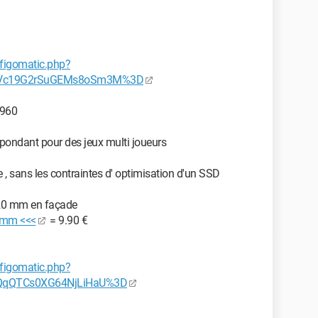
figomatic.php?
sVc19G2rSuGEMs8oSm3M%3D
 960
épondant pour des jeux multi joueurs
 , sans les contraintes d' optimisation d'un SSD
 120 mm en façade
0 mm <<<
= 9.90 €
figomatic.php?
QqQTCs0XG64NjLiHaU%3D