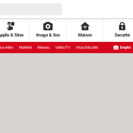
pplis & Sites
Image & Son
Maison
Securité
ux vidéo
Matériel
Réseau
Vidéo/TV
Virus/Sécurité
Emploi