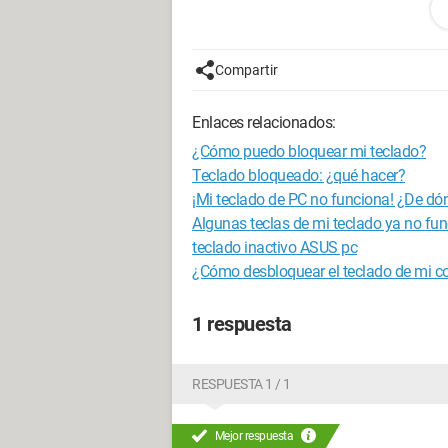
He desmarcado todas las casillas en la 
presionada la tecla Shift derecha dur
varias veces seguidas esa misma tecla.
Compartir
restauración del sistema, sin cambios 
Enlaces relacionados:
Estoy sin ideas, ¿alguien tendría otra 
teclado?
¿Cómo puedo bloquear mi teclado?
Teclado bloqueado: ¿qué hacer?
¡Mi teclado de PC no funciona! ¿De dó
Algunas teclas de mi teclado ya no fu
teclado inactivo ASUS pc
¿Cómo desbloquear el teclado de mi 
1 respuesta
RESPUESTA 1 / 1
Mejor respuesta