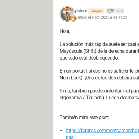
pistouri
8 731
Embajador
Editado el 9 oct. 2025 a las 11:23
Hola,
La solución más rápida suele ser casi
Mayúscula (Shift) de la derecha duran
que todo está desbloqueado.
En un portátil, si eso no es suficiente,
Num Lock). ¡Una de las dos debería sal
Si no, también puedes intentar ir al pa
ergonomía / Teclado). Luego desmarca: t
También mira este post:
https://forums.commentcamarche.ne
pas