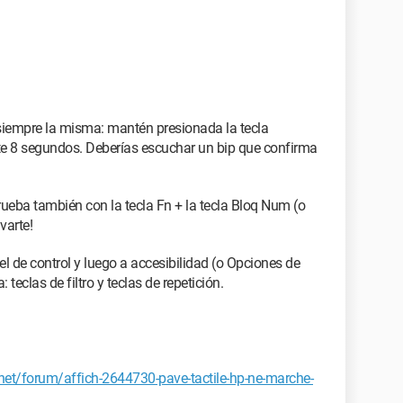
 siempre la misma: mantén presionada la tecla
te 8 segundos. Deberías escuchar un bip que confirma
 prueba también con la tecla Fn + la tecla Bloq Num (o
varte!
nel de control y luego a accesibilidad (o Opciones de
eclas de filtro y teclas de repetición.
t/forum/affich-2644730-pave-tactile-hp-ne-marche-