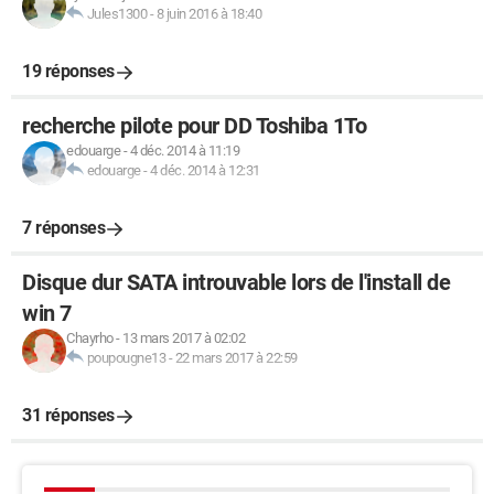
Jules1300
-
8 juin 2016 à 18:40
19 réponses
recherche pilote pour DD Toshiba 1To
edouarge
-
4 déc. 2014 à 11:19
edouarge
-
4 déc. 2014 à 12:31
7 réponses
Disque dur SATA introuvable lors de l'install de
win 7
Chayrho
-
13 mars 2017 à 02:02
poupougne13
-
22 mars 2017 à 22:59
31 réponses