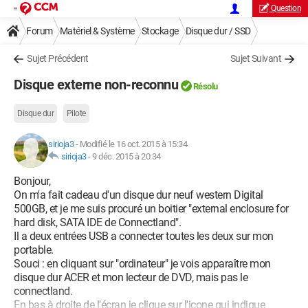
Question
Forum
Matériel & Système
Stockage
Disque dur / SSD
Sujet Précédent
Sujet Suivant
Disque externe non-reconnu
Résolu
Disque dur
Pilote
sirioja3
-
Modifié le 16 oct. 2015 à 15:34
sirioja3
-
9 déc. 2015 à 20:34
Bonjour,
On m'a fait cadeau d'un disque dur neuf western Digital
500GB, et je me suis procuré un boitier "external enclosure for
hard disk, SATA IDE de Connectland".
Il a deux entrées USB a connecter toutes les deux sur mon
portable.
Souci : en cliquant sur "ordinateur" je vois apparaître mon
disque dur ACER et mon lecteur de DVD, mais pas le
connectland.
En bas à droite de l'écran je clique sur l'icone qui indique