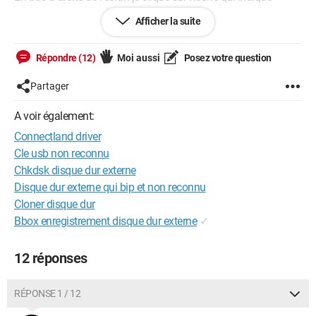
l'éjection des périphériques.
Afficher la suite
Là, on me propose l'éjection du disque externe connectland,
ou bien l'ouverture de périphériques ou imprimantes. Je clique.
Dans la liste des périphériques mon disque dur externe
Répondre (12)
Moi aussi
Posez votre question
apparaît, et il est indiqué qu'il fonctionne correctement !
Que se passe-t-il ?
Partager
Merci de me renseigner.
A voir également:
Connectland driver
Cle usb non reconnu
Chkdsk disque dur externe
Disque dur externe qui bip et non reconnu
Cloner disque dur
Bbox enregistrement disque dur externe
✓
12 réponses
RÉPONSE 1 / 12