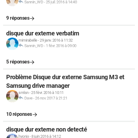
Sannin_WD
-
25 juil. 2016 à 14:40
9 réponses
disque dur externe verbatim
mimirabelle
-
29 janv. 2016 à 11:32
Sannin_WD
-
1 févr. 2016 à 09:00
5 réponses
Problème Disque dur externe Samsung M3 et
Samsung drive manager
smlsn
-
25 févr. 2016 à 10:11
Dave
-
26 nov. 2017 à 21:21
10 réponses
disque dur externe non detecté
hyonix
-
8 juin 2016 à 14:12