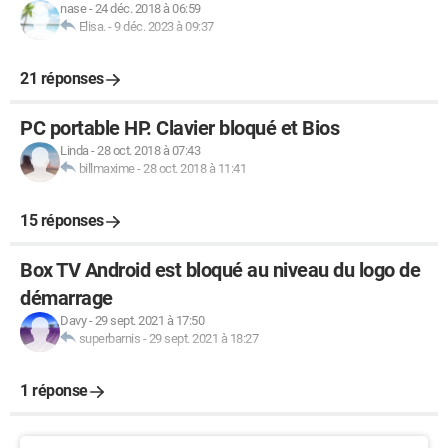
nase
-
24 déc. 2018 à 06:59
Elisa.
-
9 déc. 2023 à 09:37
21 réponses
PC portable HP. Clavier bloqué et Bios
Linda
-
28 oct. 2018 à 07:43
billmaxime
-
28 oct. 2018 à 11:41
15 réponses
Box TV Android est bloqué au niveau du logo de
démarrage
Davy
-
29 sept. 2021 à 17:50
superbarnis
-
29 sept. 2021 à 18:27
1 réponse