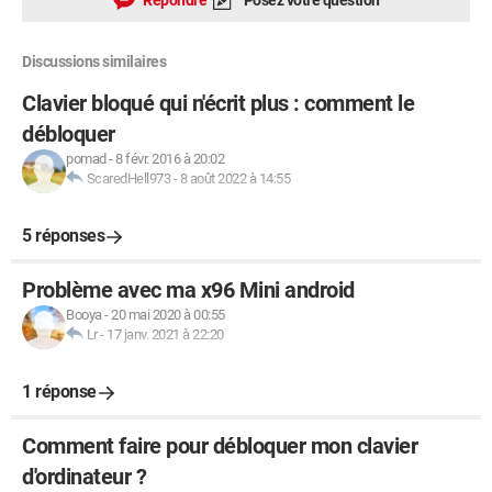
Répondre
Posez votre question
Discussions similaires
Clavier bloqué qui n'écrit plus : comment le
débloquer
pomad
-
8 févr. 2016 à 20:02
ScaredHell973
-
8 août 2022 à 14:55
5 réponses
Problème avec ma x96 Mini android
Booya
-
20 mai 2020 à 00:55
Lr
-
17 janv. 2021 à 22:20
1 réponse
Comment faire pour débloquer mon clavier
d'ordinateur ?