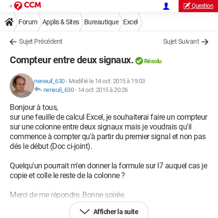
Question
Forum
Applis & Sites
Bureautique
Excel
Sujet Précédent
Sujet Suivant
Compteur entre deux signaux.
Résolu
neneuil_630
-
Modifié le 14 oct. 2015 à 19:03
neneuil_630
-
14 oct. 2015 à 20:26
Bonjour à tous,
sur une feuille de calcul Excel, je souhaiterai faire un compteur
sur une colonne entre deux signaux mais je voudrais qu'il
commence à compter qu'à partir du premier signal et non pas
dés le début (Doc ci-joint).
Quelqu'un pourrait m'en donner la formule sur I7 auquel cas je
copie et colle le reste de la colonne ?
Merci de me répondre. Bonne soirée.
Afficher la suite