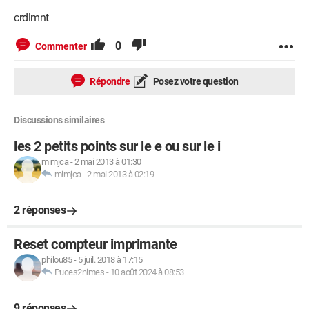
crdlmnt
0
Commenter
Répondre
Posez votre question
Discussions similaires
les 2 petits points sur le e ou sur le i
mimjca
-
2 mai 2013 à 01:30
mimjca
-
2 mai 2013 à 02:19
2 réponses
Reset compteur imprimante
philou85
-
5 juil. 2018 à 17:15
Puces2nimes
-
10 août 2024 à 08:53
9 réponses