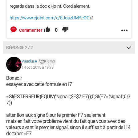
regarde dans la doc ci-joint. Cordialement.
https://www.cjoint.com/c/EJoszUMYeOC
0
Commenter
RÉPONSE 2 / 2
Vaucluse
6 453
14 oct. 2015 à 19:33
Bonsoir
essayez avec cette formule en I7
=SI(ESTERREUR(EQUIV("signal";$F$7:F7));0;SI(F7="signal";0;G
7))
attention aux signe $ sur le premier F7 seulement
mais en fait votre problème vient du fait que vous avez des
valeurs avant le premier signal, sinon il suffisait à partir de I14
de taper =F7