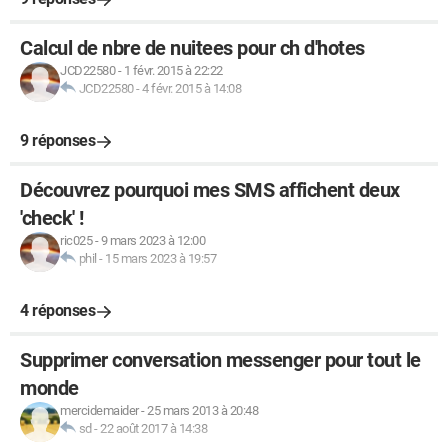
Calcul de nbre de nuitees pour ch d'hotes
JCD22580
-
1 févr. 2015 à 22:22
JCD22580
-
4 févr. 2015 à 14:08
9 réponses
Découvrez pourquoi mes SMS affichent deux
'check' !
ric025
-
9 mars 2023 à 12:00
phil
-
15 mars 2023 à 19:57
4 réponses
Supprimer conversation messenger pour tout le
monde
mercidemaider
-
25 mars 2013 à 20:48
sd
-
22 août 2017 à 14:38