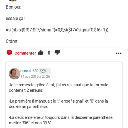
Bonjour,
essaie ça !
=si(nb.si($f$7:$f7;"signal")=0;0;si($f7="signal"0;$f6+1))
Crdmt
0
Commenter
neneuil_630
1
14 oct. 2015 à 20:26
Je te remercie grâce à toi, j'ai réussi sauf que ta formule
contenait 2 erreurs:
-La première il manquait le ";" entre "signal" et "0" dans la
deuxième parenthèse,
-La deuxième erreur, toujours dans la deuxième parenthèse,
mettre "$i6" et non "$f6"