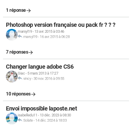
1 réponse
Photoshop version française ou pack fr ? ? ?
marsyl19
-
13 avr. 2015 à 03:46
marsyl19
-
16 avr. 2015 à 06:28
7 réponses
Changer langue adobe CS6
Giac
-
5 mars 2013 à 17:27
vincy
-
30 nov. 2016 à 09:55
10 réponses
Envoi impossible laposte.net
isabelledu11
-
13 déc. 2023 à 08:30
Solate
-
14 déc. 2024 à 18:03