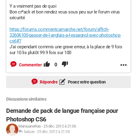
Y a vraiment pas de quoi
Bon cr*ack et bon rendez vous sous peu sur le forum virus
sécurité
https://forums.commentcamarche.net/forum/affich-
32606100-passer-de-l-anglais-a-l-espagnol-avec-photoshop-
cs6#7
J'ai cependant commis une grave erreur, à la place de 9 fois
sur 10 lis plutôt 99.9 fois sur 100
0
Commenter
Répondre
Posez votre question
Discussions similaires
Demande de pack de langue française pour
Photoshop CS6
MarouaneRas
-
25 déc. 2012 à 21:06
baluze
-
25 déc. 2012 à 21:28