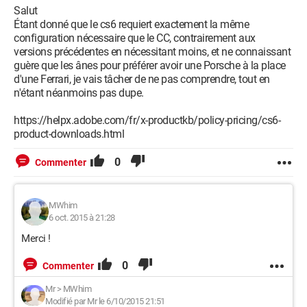
Salut
Étant donné que le cs6 requiert exactement la même
configuration nécessaire que le CC, contrairement aux
versions précédentes en nécessitant moins, et ne connaissant
guère que les ânes pour préférer avoir une Porsche à la place
d'une Ferrari, je vais tâcher de ne pas comprendre, tout en
n'étant néanmoins pas dupe.
https://helpx.adobe.com/fr/x-productkb/policy-pricing/cs6-
product-downloads.html
0
Commenter
MWhim
6 oct. 2015 à 21:28
Merci !
0
Commenter
Mr
>
MWhim
Modifié par Mr le 6/10/2015 21:51