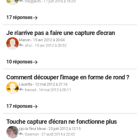
maggie45
-
17 juin 2016 à 16:29
17 réponses
Je n'arrive pas a faire une capture d'ecran
Manon
-
15 avr. 2012 à 20:04
sfcc
-
15 avr. 2012 à 20:52
10 réponses
Comment découper l'image en forme de rond ?
Laurette
-
12 mai 2012 à 21:16
transat
-
14 mai 2012 à 00:11
17 réponses
Touche capture d'écran ne fonctionne plus
jojo la fleur bleue
-
25 juin 2012 à 12:15
Daemon
-
27 août 2014 à 22:42