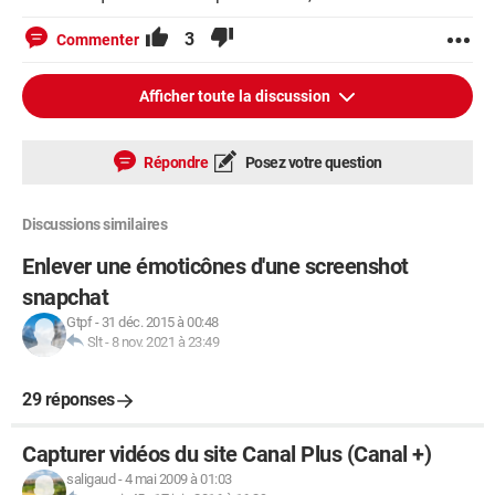
3
Commenter
Afficher toute la discussion
Répondre
Posez votre question
Discussions similaires
Enlever une émoticônes d'une screenshot
snapchat
Gtpf
-
31 déc. 2015 à 00:48
Slt
-
8 nov. 2021 à 23:49
29 réponses
Capturer vidéos du site Canal Plus (Canal +)
saligaud
-
4 mai 2009 à 01:03