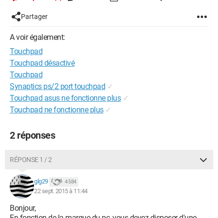
Partager
A voir également:
Touchpad
Touchpad désactivé
Touchpad
Synaptics ps/2 port touchpad
✓
Touchpad asus ne fonctionne plus
✓
Touchpad ne fonctionne plus
✓
2 réponses
RÉPONSE 1 / 2
glg29
4 584
22 sept. 2015 à 11:44
Bonjour,
En fonction de la marque du pc
, vous devez disposer d'une