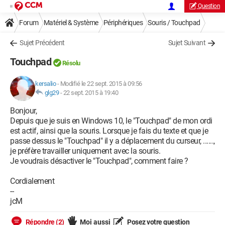
Question
Forum
Matériel & Système
Périphériques
Souris / Touchpad
Sujet Précédent
Sujet Suivant
Touchpad
Résolu
kersalio
-
Modifié le 22 sept. 2015 à 09:56
glg29
-
22 sept. 2015 à 19:40
Bonjour,
Depuis que je suis en Windows 10, le "Touchpad" de mon ordi
est actif, ainsi que la souris. Lorsque je fais du texte et que je
passe dessus le "Touchpad" il y a déplacement du curseur, ......,
je préfère travailler uniquement avec la souris.
Je voudrais désactiver le "Touchpad", comment faire ?
Cordialement
--
jcM
Répondre (2)
Moi aussi
Posez votre question