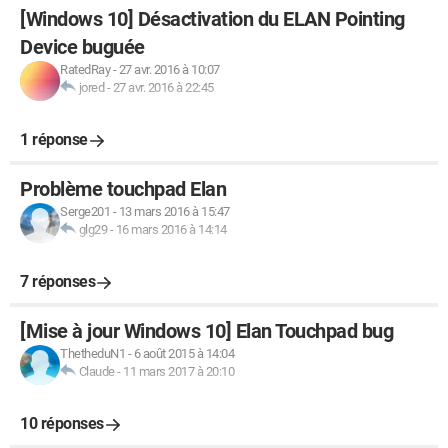
[Windows 10] Désactivation du ELAN Pointing
Device buguée
RatedRay
-
27 avr. 2016 à 10:07
jored
-
27 avr. 2016 à 22:45
1 réponse
Problème touchpad Elan
Serge201
-
13 mars 2016 à 15:47
glg29
-
16 mars 2016 à 14:14
7 réponses
[Mise à jour Windows 10] Elan Touchpad bug
ThetheduN1
-
6 août 2015 à 14:04
Claude
-
11 mars 2017 à 20:10
10 réponses