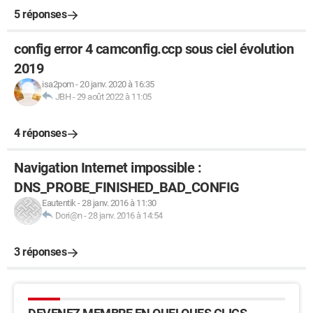
5 réponses
config error 4 camconfig.ccp sous ciel évolution
2019
isa2pom
-
20 janv. 2020 à 16:35
JBH
-
29 août 2022 à 11:05
4 réponses
Navigation Internet impossible :
DNS_PROBE_FINISHED_BAD_CONFIG
Eautentik
-
28 janv. 2016 à 11:30
Dori@n
-
28 janv. 2016 à 14:54
3 réponses