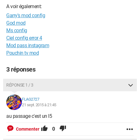
A voir également:
Garry's mod config
God mod
Ms config
Ciel config error 4
Mod pass instagram
Pouchin tv mod
3 réponses
RÉPONSE 1 / 3
FLAG2727
21 sept. 2015 à 21:45
au passage c'est un I5
0
Commenter