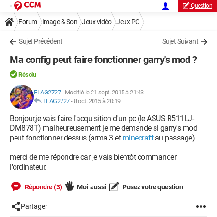
Question
Forum
Image & Son
Jeux vidéo
Jeux PC
Sujet Précédent
Sujet Suivant
Ma config peut faire fonctionner garry's mod ?
Résolu
FLAG2727
-
Modifié le 21 sept. 2015 à 21:43
FLAG2727
-
8 oct. 2015 à 20:19
Bonjour,je vais faire l'acquisition d'un pc (le ASUS R511LJ-
DM878T) malheureusement je me demande si garry's mod
peut fonctionner dessus (arma 3 et
minecraft
au passage)
merci de me répondre car je vais bientôt commander
l'ordinateur.
Répondre (3)
Moi aussi
Posez votre question
Partager