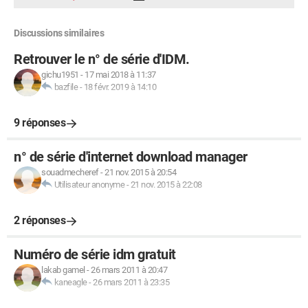
Discussions similaires
Retrouver le n° de série d'IDM.
gichu1951
-
17 mai 2018 à 11:37
bazfile
-
18 févr. 2019 à 14:10
9 réponses
n° de série d'internet download manager
souadmecheref
-
21 nov. 2015 à 20:54
Utilisateur anonyme
-
21 nov. 2015 à 22:08
2 réponses
Numéro de série idm gratuit
lakab gamel
-
26 mars 2011 à 20:47
kaneagle
-
26 mars 2011 à 23:35