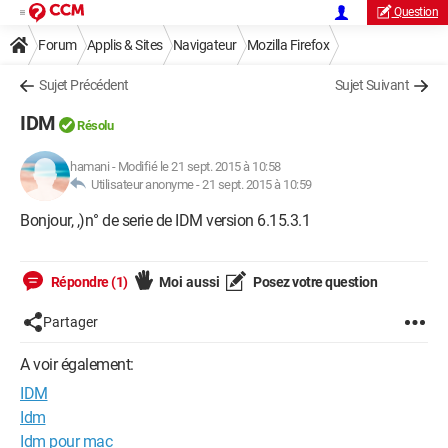
Question
Forum
Applis & Sites
Navigateur
Mozilla Firefox
Sujet Précédent
Sujet Suivant
IDM
Résolu
hamani
-
Modifié le 21 sept. 2015 à 10:58
Utilisateur anonyme -
21 sept. 2015 à 10:59
Bonjour, ,)n° de serie de IDM version 6.15.3.1
Répondre (1)
Moi aussi
Posez votre question
Partager
A voir également:
IDM
Idm
Idm pour mac