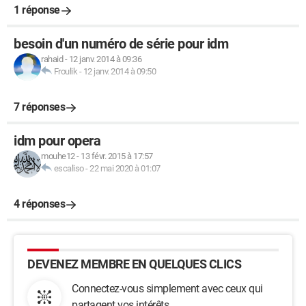
1 réponse
besoin d'un numéro de série pour idm
rahaid
-
12 janv. 2014 à 09:36
Froulik
-
12 janv. 2014 à 09:50
7 réponses
idm pour opera
mouhe12
-
13 févr. 2015 à 17:57
escaliso
-
22 mai 2020 à 01:07
4 réponses
DEVENEZ MEMBRE EN QUELQUES CLICS
Connectez-vous simplement avec ceux qui
partagent vos intérêts