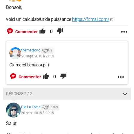
Bonsoir,
voici un calculateur de puissance
https://fr.msi.com/
0
Commenter
themagicvic
2
20 sept. 2015 à 21:53
Ok merci beaucoup :)
0
Commenter
RÉPONSE 2 / 2
Djo La Force
1 839
20 sept. 2015 à 22:15
Salut