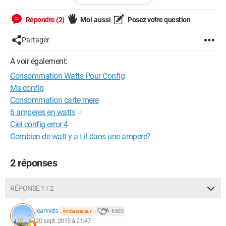
Sur ce, bonne soirée ;)
Répondre (2)
Moi aussi
Posez votre question
(Hors Sujet....... dans les processeurs AMD y a t-il un meilleur
que le FX-8350 4GHZ Octo Core ?)
Partager
A voir également:
Consommation Watts Pour Config
Ms config
Consommation carte mere
6 amperes en watts
✓
Ciel config error 4
Combien de watt y a t-il dans une ampere?
2 réponses
RÉPONSE 1 / 2
jeannets
6 603
Ambassadeur
20 sept. 2015 à 21:47