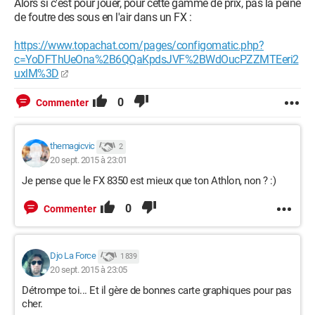
Alors si c'est pour jouer, pour cette gamme de prix, pas la peine
de foutre des sous en l'air dans un FX :
https://www.topachat.com/pages/configomatic.php?
c=YoDFThUeOna%2B6QQaKpdsJVF%2BWdOucPZZMTEeri2
uxlM%3D
0
Commenter
themagicvic
2
20 sept. 2015 à 23:01
Je pense que le FX 8350 est mieux que ton Athlon, non ? :)
0
Commenter
Djo La Force
1 839
20 sept. 2015 à 23:05
Détrompe toi... Et il gère de bonnes carte graphiques pour pas
cher.