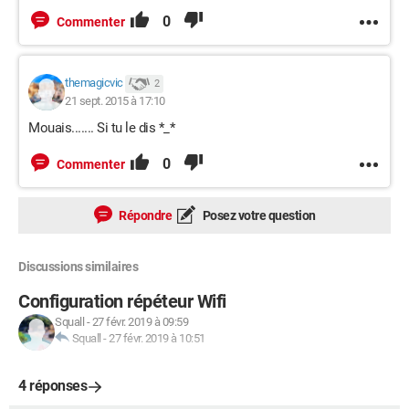
0
Commenter
themagicvic
2
21 sept. 2015 à 17:10
Mouais....... Si tu le dis *_*
0
Commenter
Répondre
Posez votre question
Discussions similaires
Configuration répéteur Wifi
Squall
-
27 févr. 2019 à 09:59
Squall
-
27 févr. 2019 à 10:51
4 réponses