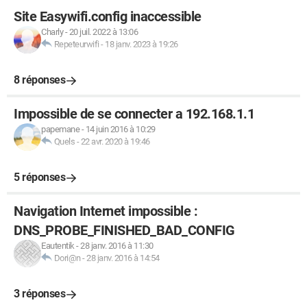
Site Easywifi.config inaccessible
Charly
-
20 juil. 2022 à 13:06
Repeteurwifi
-
18 janv. 2023 à 19:26
8 réponses
Impossible de se connecter a 192.168.1.1
papemane
-
14 juin 2016 à 10:29
Quels
-
22 avr. 2020 à 19:46
5 réponses
Navigation Internet impossible :
DNS_PROBE_FINISHED_BAD_CONFIG
Eautentik
-
28 janv. 2016 à 11:30
Dori@n
-
28 janv. 2016 à 14:54
3 réponses