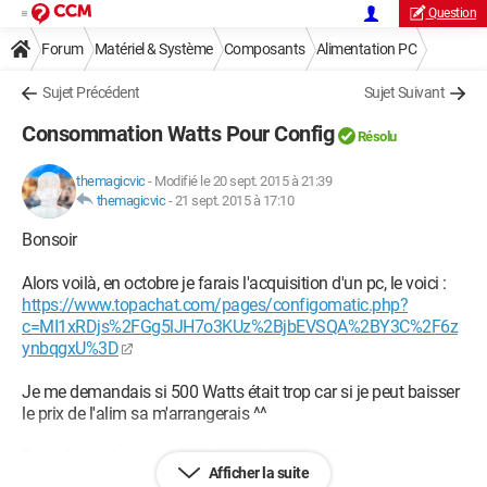
Question
Forum
Matériel & Système
Composants
Alimentation PC
Sujet Précédent
Sujet Suivant
Consommation Watts Pour Config
Résolu
themagicvic
-
Modifié le 20 sept. 2015 à 21:39
themagicvic
-
21 sept. 2015 à 17:10
Bonsoir
Alors voilà, en octobre je farais l'acquisition d'un pc, le voici :
https://www.topachat.com/pages/configomatic.php?
c=MI1xRDjs%2FGg5lJH7o3KUz%2BjbEVSQA%2BY3C%2F6z
ynbqgxU%3D
Je me demandais si 500 Watts était trop car si je peut baisser
le prix de l'alim sa m'arrangerais ^^
Donc j'attends beaucoup de vos réponses ! :)
Afficher la suite