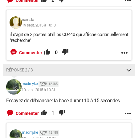
2
Commenter
namala
19 sept. 2015 à 10:13
il s'agit de 2 postes phillips CD440 qui affiche continuellement
"recherche"
0
Commenter
RÉPONSE 2 / 3
madmyke
12 485
19 sept. 2015 à 10:31
Essayez de débrancher la base durant 10 à 15 secondes.
1
Commenter
madmyke
12 485