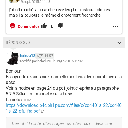
19 sept. 2015 à 11:43
j'ai débranché la base et enlevé les pile plusieurs minutes
mais j'ai toujours le même clignotement "recherche"
0
Commenter
RÉPONSE 3 / 3
baladur13
14 387
Modifié par baladur13 le 19/09/2015 12:02
Bonjour
Essayer de re-souscrire manuellement vos deux combinés à la
base
Voir la notice en page 24 du pdf joint ci-après au paragraphe :
5.7.5 Sélection manuelle de la base
La notice ==>
https://download.p4c.philips.com/files/c/cd4401s_22/cd440
1s_22_dfu_fra.pdf
 Très difficile d'attraper un chat noir dans une 