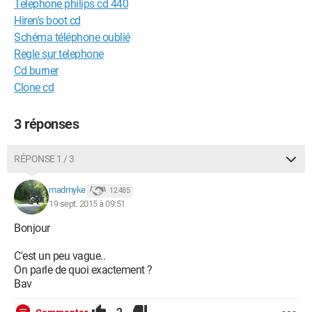
Telephone philips cd 440
Hiren's boot cd
Schéma téléphone oublié
Regle sur telephone
Cd burner
Clone cd
3 réponses
RÉPONSE 1 / 3
madmyke
12 485
19 sept. 2015 à 09:51
Bonjour
C'est un peu vague..
On parle de quoi exactement ?
Bav