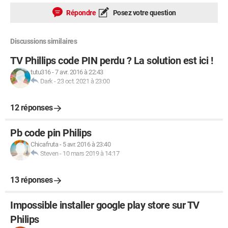
Répondre
Posez votre question
Discussions similaires
TV Phillips code PIN perdu ? La solution est ici !
tutu316
-
7 avr. 2016 à 22:43
Dark
-
23 oct. 2021 à 23:00
12 réponses
Pb code pin Philips
Chicafruta
-
5 avr. 2016 à 23:40
Steven
-
10 mars 2019 à 14:17
13 réponses
Impossible installer google play store sur TV
Philips