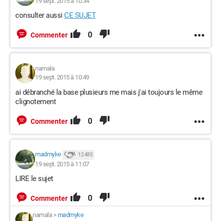
19 sept. 2015 à 10:34
consulter aussi
CE SUJET
0
Commenter
namala
19 sept. 2015 à 10:49
ai débranché la base plusieurs me mais j'ai toujours le même
clignotement
0
Commenter
madmyke
12 485
19 sept. 2015 à 11:07
LIRE le sujet
0
Commenter
namala
>
madmyke