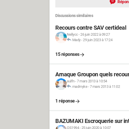
Répon
Discussions similaires
Recours contre SAV certideal
Nellycc
-
26 juin 2022 à 09:27
Mady
-
29 juin 2023 à 17:24
15 réponses
Arnaque Groupon quels recou
aulfn
-
7 mars 2013 à 10:54
madmyke
-
7 mars 2013 à 11:02
1 réponse
BAZUMAKI Escroquerie sur int
OS1994
-
25 juin 2020 à 10:07