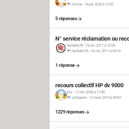
Emma
-
14 juil. 2020 à 13:32
5 réponses
N° service réclamation ou rec
benbeto78
-
19 oct. 2011 à 15:28
benbeto78
-
18 nov. 2011 à 04:10
1 réponse
recours collectif HP dv 9000
éric
-
11 nov. 2008 à 17:45
ychayann
-
12 mars 2010 à 09:02
1229 réponses