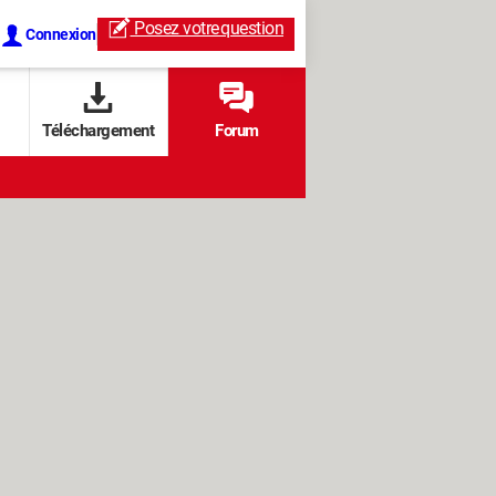
Posez votre
question
Connexion
Téléchargement
Forum