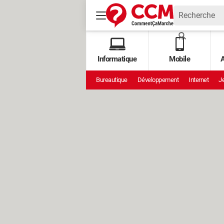
Informatique
Mobile
A
Bureautique
Développement
Internet
Je