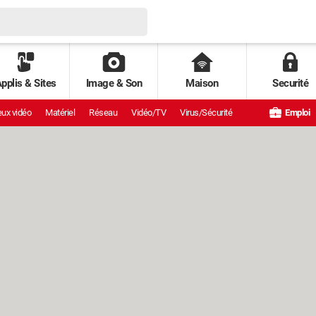
pplis & Sites
Image & Son
Maison
Securité
ux vidéo
Matériel
Réseau
Vidéo/TV
Virus/Sécurité
Emploi