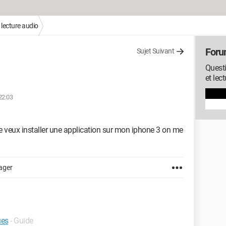
 lecture audio
Foru
Sujet Suivant
Questi
et lec
22:03
je veux installer une application sur mon iphone 3 on me
ager
ues
- Guide