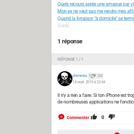
Quels recours après une arnaque par vi
Mon ex ne veut pas me rendre mes affa
Quand la livraison "à domicile" se termi
Guide
1 réponse
RÉPONSE 1 / 1
phenetas
228
18 sept. 2015 à 22:04
Il n'y a rien a faire. Si ton iPhone est tr
de nombreuses applications ne foncti
0
Commenter