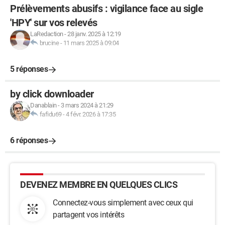
Prélèvements abusifs : vigilance face au sigle
'HPY' sur vos relevés
LaRedaction
-
28 janv. 2025 à 12:19
brucine
-
11 mars 2025 à 09:04
5 réponses
by click downloader
Danablain
-
3 mars 2024 à 21:29
fafidu69
-
4 févr. 2026 à 17:35
6 réponses
DEVENEZ MEMBRE EN QUELQUES CLICS
Connectez-vous simplement avec ceux qui
partagent vos intérêts