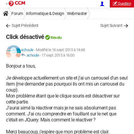
Question
Forum
Informatique & Design
Webmaster
Sujet Précédent
Sujet Suivant
Click désactivé
Résolu
achoule
-
Modifié le 16 sept. 2015 à 14:48
achoule
-
17 sept. 2015 à 16:00
Bonjour a tous,
Je développe actuellement un site et j'ai un carrousel d'un seul
item (me demander pas pourquoi ils ont mis un carrousel du
coup).
Mon problème étant que le clique souris est désactiver sur
cette partie.
J'aurai aimé la réactiver mais je ne sais absolument pas
comment. J'ai cru comprendre en fouillant sur le net que
c'était en JQuery. Mais comment le réactiver ?
Merci beaucoup, j'espère que mon problème est clair.