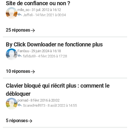
Site de confiance ou non ?
mlle_so
-
31 juil. 2012 à 16:12
Jaffeli
-
14 févr. 2021 à 00:04
25 réponses
By Click Downloader ne fonctionne plus
Fan0uu
-
29 juin 2024 à 16:18
fafidu69
-
4 févr. 2026 à 17:28
10 réponses
Clavier bloqué qui n'écrit plus : comment le
débloquer
pomad
-
8 févr. 2016 à 20:02
ScaredHell973
-
8 août 2022 à 14:55
5 réponses