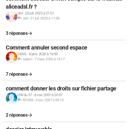
aliceadsl.fr ?
zird
-
23 juil. 2023 à 21:51
zird
-
31 juil. 2023 à 11:28
3 réponses
Comment annuler second espace
DENS
-
8 janv. 2020 à 19:59
salem
-
7 mars 2026 à 14:17
7 réponses
comment donner les droits sur fichier partage
ch'ti du 57
-
8 nov. 2007 à 20:07
fil1958
-
9 nov. 2007 à 09:10
2 réponses