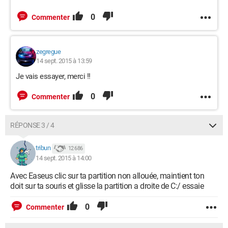
0
Commenter
zegregue
14 sept. 2015 à 13:59
Je vais essayer, merci !!
0
Commenter
RÉPONSE 3 / 4
tribun
12 686
14 sept. 2015 à 14:00
Avec Easeus clic sur ta partition non allouée, maintient ton
doit sur ta souris et glisse la partition a droite de C:/ essaie
0
Commenter