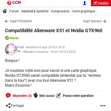
Question
Forum
Matériel & Système
Composants
Carte graphique
Sujet Précédent
Sujet Suivant
Compatibilité Alienware X51 et Nvidia GTX960
Résolu
Phail
-
Modifié le 8 sept. 2015 à 18:23
Utilisateur anonyme -
18 oct. 2015 à 20:40
Bonjour !
Je voudrais votre avis pour savoir si une carte graphique
Nvidia GTX960 serait compatible (entendez par là, "rentrera
dans la tour") avec ma tour Alienware X51 ?
Merci d'avance !
Répondre (3)
Moi aussi
Posez votre question
Partager