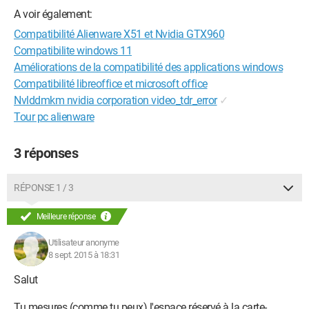
A voir également:
Compatibilité Alienware X51 et Nvidia GTX960
Compatibilite windows 11
Améliorations de la compatibilité des applications windows
Compatibilité libreoffice et microsoft office
Nvlddmkm nvidia corporation video_tdr_error
✓
Tour pc alienware
3 réponses
RÉPONSE 1 / 3
Meilleure réponse
Utilisateur anonyme
8 sept. 2015 à 18:31
Salut
Tu mesures (comme tu peux) l'espace réservé à la carte-