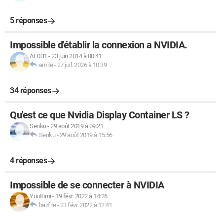
5 réponses
Impossible d'établir la connexion a NVIDIA.
AFD31
-
23 juin 2014 à 00:41
emile
-
27 juil. 2026 à 10:39
34 réponses
Qu'est ce que Nvidia Display Container LS ?
Senku
-
29 août 2019 à 09:21
Senku
-
29 août 2019 à 15:56
4 réponses
Impossible de se connecter à NVIDIA
YuuKimi
-
19 févr. 2022 à 14:26
bazfile
-
23 févr. 2022 à 12:41