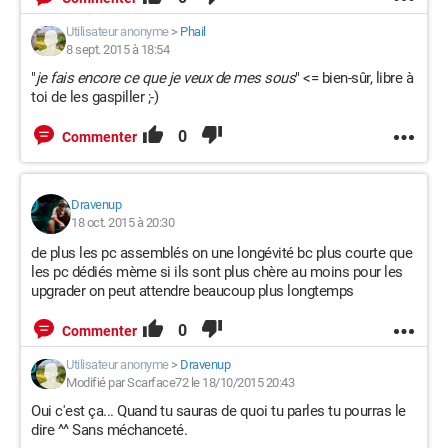
Utilisateur anonyme
>
Phail
8 sept. 2015 à 18:54
"
je fais encore ce que je veux de mes sous
" <= bien-sûr, libre à
toi de les gaspiller ;-)
0
Commenter
Dravenup
18 oct. 2015 à 20:30
de plus les pc assemblés on une longévité bc plus courte que
les pc dédiés mème si ils sont plus chère au moins pour les
upgrader on peut attendre beaucoup plus longtemps
0
Commenter
Utilisateur anonyme
>
Dravenup
Modifié par Scarface72 le 18/10/2015 20:43
Oui c'est ça... Quand tu sauras de quoi tu parles tu pourras le
dire ^^ Sans méchanceté.