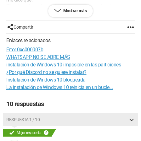
"El ordenador se ha reiniciado inesperadamente o ha
Mostrar más
encontrado un error inesperado. La instalación de Windows
no puede continuar. Para instalar Windows, haga clic en <<
ACEPTAR >> para reiniciar el ordenador y luego reinicie la
Compartir
instalación.
Y esto es infinito, he hecho clic 1000 veces en "ACEPTAR" para
Enlaces relacionados:
que la computadora se reinicie, pero este mensaje aparece
Error 0xc000007b
infinitamente.
Ayúdame por favor, he intentado solucionar mi problema
WHATSAPP NO SE ABRE MÁS
durante 3 días, pero lamentablemente sin éxito...
instalación de Windows 10 imposible en las particiones
Gracias por leer y por sus futuras respuestas.
¿Por qué Discord no se quiere instalar?
( Ordenador portátil Compaq )
Instalación de Windows 10 bloqueada
La instalación de Windows 10 reinicia en un bucle...
10 respuestas
RESPUESTA 1 / 10
Mejor respuesta