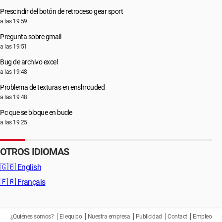
Prescindir del botón de retroceso gear sport
a las 19:59
Pregunta sobre gmail
a las 19:51
Bug de archivo excel
a las 19:48
Problema de texturas en enshrouded
a las 19:48
Pc que se bloque en bucle
a las 19:25
OTROS IDIOMAS
🇬🇧
English
🇫🇷
Français
¿Quiénes somos?
El equipo
Nuestra empresa
Publicidad
Contact
Empleo